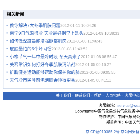
相关新闻
教你解决7大冬季肌肤问题
2012-01-11 10:04:26
南宁9日气温很冷 天冷最好别早上洗头
2012-01-09 10:38:33
如何做深蹲最能增强腿部肌肉
2012-01-08 11:46:43
皮肤最怕的6个坏习惯
2012-01-08 11:43:52
小寒节气一年中最冷时段 冬天真来了
2012-01-06 08:55:47
美容常识如何打好冬季肌肤清洁战
2012-01-05 09:16:27
扩胸健身运动能够帮助你保护你的肺
2012-01-05 09:05:55
天气冷市民睡前泡泡脚会睡得更香
2012-01-05 08:41:11
关于我们
-
联系我们
-
帮助
-
人员招聘
-
客服中心
客服邮箱：
service@wea
Copyright©中国气象局公共气象服务中心 All
制作维护：中国气象局公
郑重声明：中国天气
京ICP证010385-2号
京公网安备11