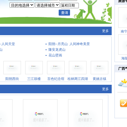
旅游
更多
南
--人间天堂
阳朔--月亮山 人间神奇美景
山
隆安龙虎山
花山壁画
海陆
广西
阳朔西街
三江鼓楼
百色纪念馆
桂林两江四湖
黄姚古镇
更多