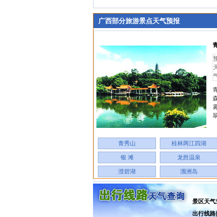
广西部分旅游景点天气预报
气
青秀山
桂林两江四湖
银 滩
龙胜温泉
澄碧湖
涠洲岛
景区天气
出行线路