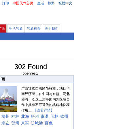
打印
中国天气首页
生活
旅游
繁體中文
广西
生活气象
气象科普
关于我们
302 Found
openresty
广西
广西壮族自治区简称桂，地处华
南经济圈，在中国与东盟、泛北
部湾、泛珠三角等国内外区域合
作中具有不可替代的战略地位和
作用......
【查看详情】
柳州
桂林
北海
梧州
贵港
玉林
钦州
崇左
贺州
来宾
防城港
百色