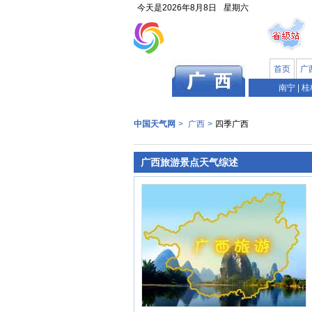
今天是
2026年8月8日
星期六
首页
广
南宁
|
桂
中国天气网
>
广西
>
四季广西
广西旅游景点天气综述