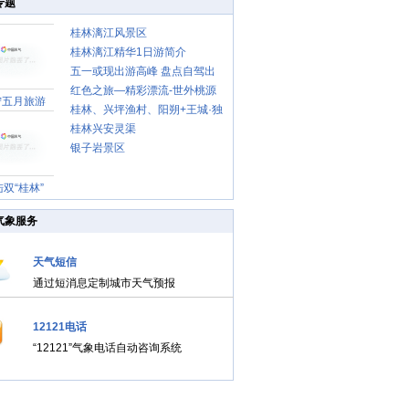
专题
桂林漓江风景区
桂林漓江精华1日游简介
五一或现出游高峰 盘点自驾出
行八大注意事项
红色之旅—精彩漂流-世外桃源
宁五月旅游
桂林、兴坪渔村、阳朔+王城·独
秀峰 精华游
桂林兴安灵渠
银子岩景区
双“桂林”
气象服务
天气短信
通过短消息定制城市天气预报
12121电话
“12121”气象电话自动咨询系统