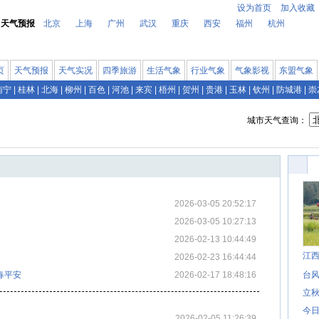
设为首页
加入收藏
天气预报
北京
上海
广州
武汉
重庆
西安
福州
杭州
页
天气预报
天气实况
四季旅游
生活气象
行业气象
气象影视
东盟气象
南宁
|
桂林
|
北海
|
柳州
|
百色
|
河池
|
来宾
|
梧州
|
贺州
|
贵港
|
玉林
|
钦州
|
防城港
|
崇
城市天气查询：
2026-03-05 20:52:17
2026-03-05 10:27:13
2026-02-13 10:44:49
江
2026-02-23 16:44:44
春平安
2026-02-17 18:48:16
台风
立秋
今日
2026-02-05 11:26:39