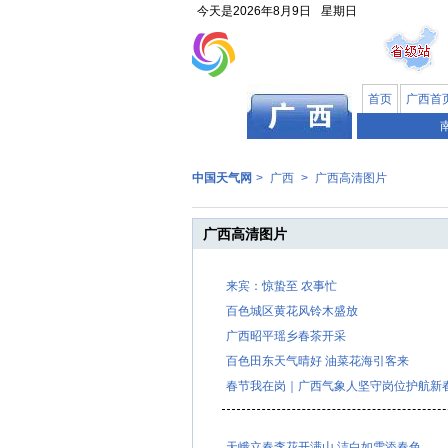
今天是
2026年8月9日
星期日
首页
广西首
中国天气网
>
广西
>
广西高清图片
广西高清图片
来宾：惊蛰至 农事忙
百色城区黄花风铃木盛放
广西昭平瑶乡春茶开采
百色田东天气晴好 油菜花海引客来
春节我在岗｜广西气象人坚守岗位护航新
天峨立春李花开满山 洁白如雪添春色