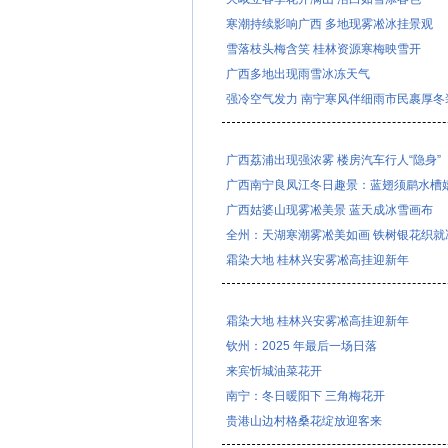
寒潮持续影响广西 多地现雾凇冰挂景观
雪落枝头梅含笑 桂林资源寒梅映雪开
广西多地出现雨雪冰冻天气
强冷空气发力 南宁寒风伴细雨市民裹厚冬
广西荔浦出现强浓雾 楼房汽车行人“隐身”
广西南宁良凤江冬日趣景：蓝翅须鹛水槽
广西姑婆山现雾凇美景 蓝天成冰雪画布
全州：天湖寒潮雾凇美如画 铁树银花织就
霜染大地 桂林兴安雾凇高挂迎新年
霜染大地 桂林兴安雾凇高挂迎新年
钦州：2025 年最后一场日落
来宾忻城油菜花开
南宁：冬日暖阳下 三角梅花开
贵港山边村格桑花绽放迎客来