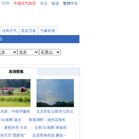
打印
中国天气首页
生活
旅游
繁體中文
台风天气
雷达卫星
气象科普
左
高清图集
西永新：中稻开镰抢
北京彩虹云隙光七彩云
“白海豚”逼近
青海湖畔：湖光花海长
：暑热尚存 大自
台风“白海豚”来临前
份天空“显眼包”
走进青海祁连 邂逅一