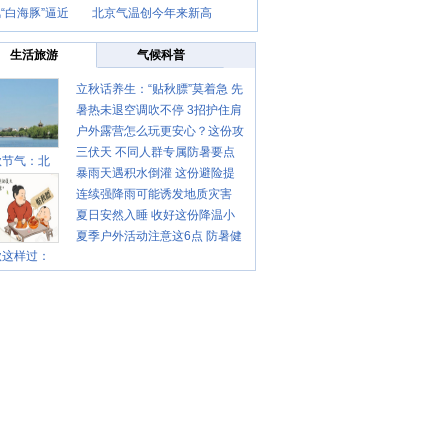
“白海豚”逼近
北京气温创今年来新高
生活旅游
气候科普
立秋话养生：“贴秋膘”莫着急 先
暑热未退空调吹不停 3招护住肩
清暑再防燥
户外露营怎么玩更安心？这份攻
颈不酸痛
三伏天 不同人群专属防暑要点
略请收好
秋节气：北
暴雨天遇积水倒灌 这份避险提
请收好
连续强降雨可能诱发地质灾害
示请收好
夏日安然入睡 收好这份降温小
这些前兆要知道
夏季户外活动注意这6点 防暑健
贴士
秋这样过：
身两不误