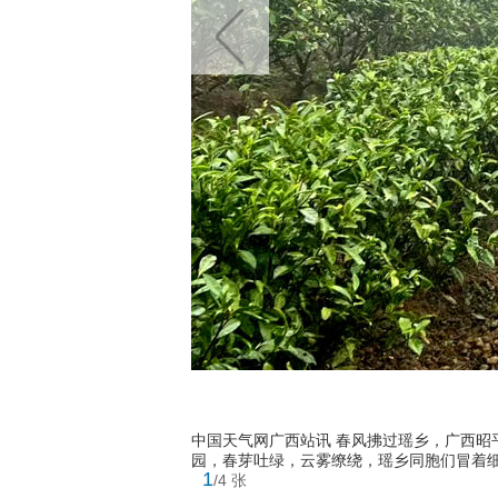
中国天气网广西站讯 春风拂过瑶乡，广西昭
园，春芽吐绿，云雾缭绕，瑶乡同胞们冒着细
1
/4 张