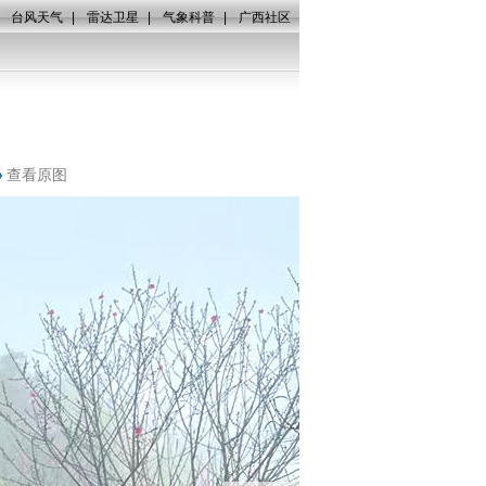
|
台风天气
|
雷达卫星
|
气象科普
|
广西社区
查看原图