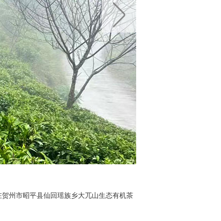
在贺州市昭平县仙回瑶族乡大兀山生态有机茶
中国天气网广西站讯 春风
园，春芽吐绿，云雾缭绕，