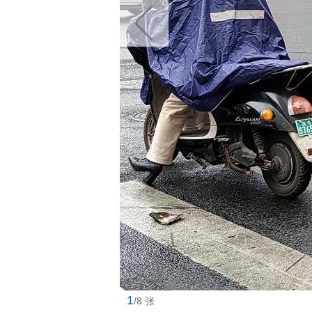
1
/8 张