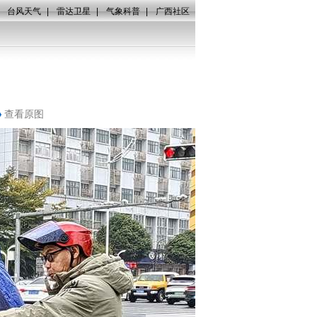
|
台风天气
|
雷达卫星
|
气象科普
|
广西社区
查看原图