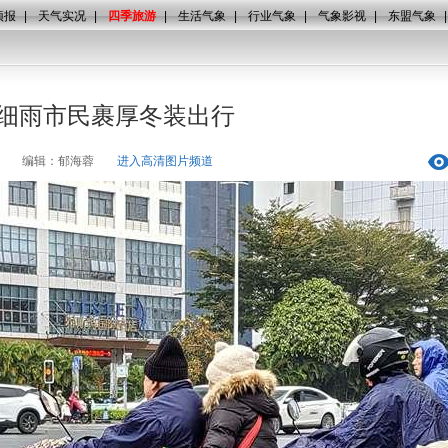
预报
|
天气实况
|
四季旅游
|
生活气象
|
行业气象
|
气象影视
|
东盟气象
伴细雨市民裹厚冬装出行
编辑：郁海蓉
进入高清图片频道