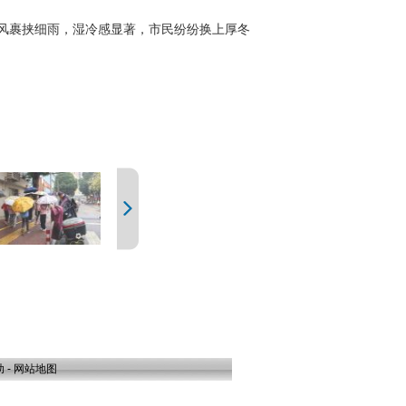
装，或撑伞或穿雨衣出行。
寒风裹挟细雨，湿冷感显著，市民纷纷换上厚冬
助
-
网站地图