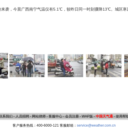
强势来袭，今晨广西南宁气温仅有5.1℃，较昨日同一时刻骤降13℃。城区
联系我们
-
人员招聘
-
网站律师
-
客服中心
-
会员注册
-
WAP版
-
中国天气通
-
使用帮
客户服务热线：400-6000-121 客服邮箱：
service@weather.com.cn