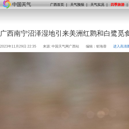
广西首页
|
天气预报
|
天气实况
|
四季旅游
|
广西南宁沼泽湿地引来美洲红鹮和白鹭觅
2023年11月29日 22:35
来源: 中国天气网广西站
编辑：郁海蓉
进入高清