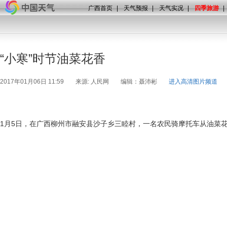
广西首页
|
天气预报
|
天气实况
|
四季旅游
|
“小寒”时节油菜花香
2017年01月06日 11:59
来源: 人民网
编辑：聂沛彬
进入高清图片频道
1月5日，在广西柳州市融安县沙子乡三睦村，一名农民骑摩托车从油菜