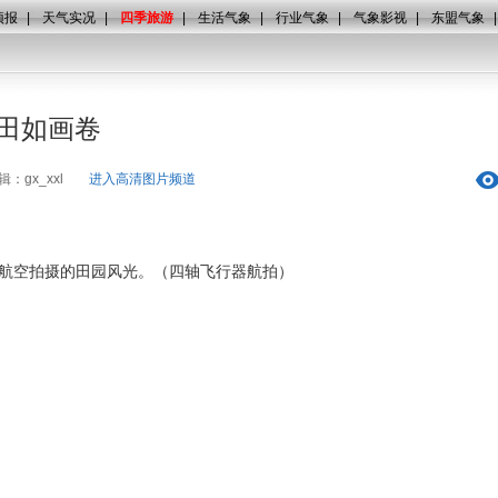
预报
|
天气实况
|
四季旅游
|
生活气象
|
行业气象
|
气象影视
|
东盟气象
田如画卷
辑：gx_xxl
进入高清图片频道
村兰航空拍摄的田园风光。（四轴飞行器航拍）