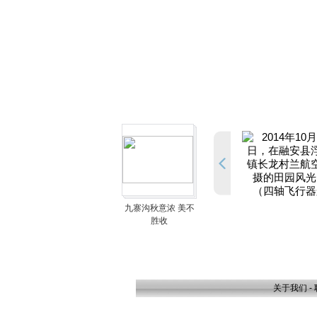
九寨沟秋意浓 美不
胜收
关于我们
-