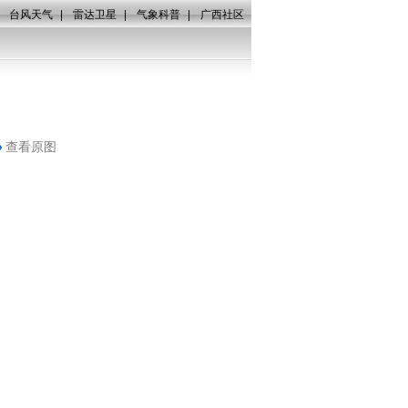
|
台风天气
|
雷达卫星
|
气象科普
|
广西社区
查看原图
2014年10月20日，在