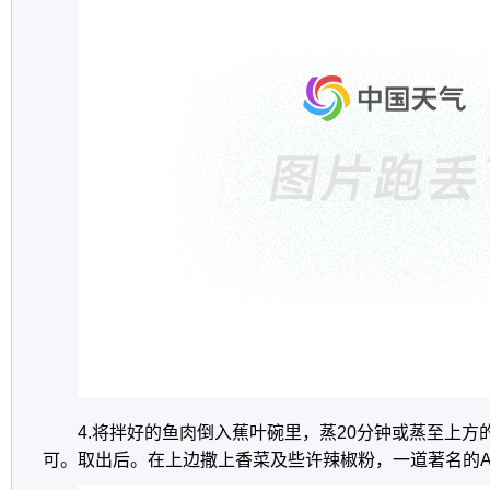
4.将拌好的鱼肉倒入蕉叶碗里，蒸20分钟或蒸至上
可。取出后。在上边撒上香菜及些许辣椒粉，一道著名的A