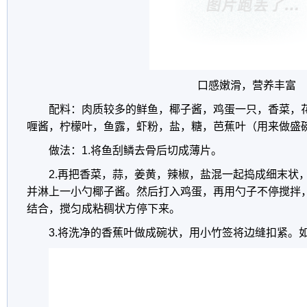
口感嫩滑，营养丰富
配料：肉质较多的鲜鱼，椰子酱，鸡蛋一只，香菜，
喱酱，柠檬叶，鱼露，虾粉，盐，糖，芭蕉叶（用来做盛
做法：1.将鱼刮鳞去骨后切成薄片。
2.再把香菜，蒜，姜黄，辣椒，盐混一起捣成细末状
并淋上一小勺椰子酱。然后打入鸡蛋，再用勺子不停搅拌
结合，搅匀成粘稠状方停下来。
3.将洗净的香蕉叶做成碗状，用小竹签将边缝扣紧。