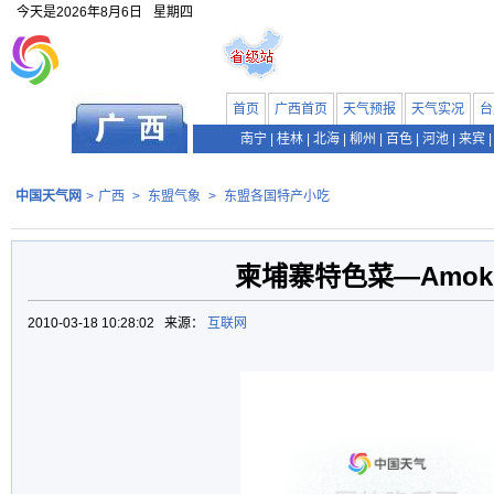
今天是
2026年8月6日
星期四
首页
广西首页
天气预报
天气实况
台
南宁
|
桂林
|
北海
|
柳州
|
百色
|
河池
|
来宾
|
中国天气网
>
广西
>
东盟气象
>
东盟各国特产小吃
柬埔寨特色菜—Amok
2010-03-18 10:28:02 来源：
互联网