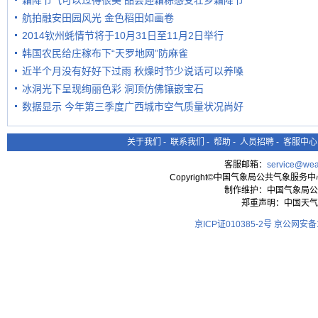
霜降节气可以过得很美 品尝迎霜粽感受壮乡霜降节
航拍融安田园风光 金色稻田如画卷
2014钦州蚝情节将于10月31日至11月2日举行
韩国农民给庄稼布下“天罗地网”防麻雀
近半个月没有好好下过雨 秋燥时节少说话可以养嗓
冰洞光下呈现绚丽色彩 洞顶仿佛镶嵌宝石
数据显示 今年第三季度广西城市空气质量状况尚好
关于我们
-
联系我们
-
帮助
-
人员招聘
-
客服中心
客服邮箱：
service@wea
Copyright©中国气象局公共气象服务中心 All
制作维护：中国气象局公
郑重声明：中国天气
京ICP证010385-2号
京公网安备11