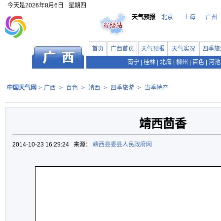
今天是
2026年8月6日
星期四
天气预报
北京
上海
广州
首页
广西首页
天气预报
天气实况
四季旅
南宁
|
桂林
|
北海
|
柳州
|
百色
|
河池
中国天气网
>
广西
>
百色
>
靖西
>
四季旅游
>
当季特产
靖西茴香
2014-10-23 16:29:24 来源：
靖西县委县人民政府网