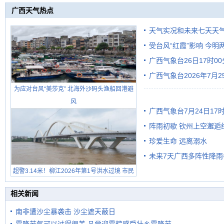
广西天气热点
天气实况和未来七天天
受台风“红霞”影响 今
广西气象台26日17时0
有较强降雨
广西气象台2026年7月
为应对台风“美莎克” 北海外沙码头渔船回港避
级预警
风
广西气象台7月24日1
阵雨初歇 钦州上空邂逅
珍爱生命 远离溺水
未来7天广西多阵性降雨
超警3.14米！柳江2026年第1号洪水过境 市民
在堤岸见证汛况
相关新闻
南非遭沙尘暴袭击 沙尘遮天蔽日