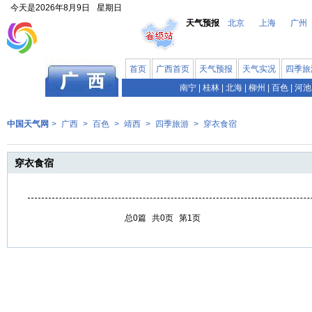
今天是
2026年8月9日
星期日
天气预报
北京
上海
广州
首页
广西首页
天气预报
天气实况
四季旅
南宁
|
桂林
|
北海
|
柳州
|
百色
|
河池
中国天气网
>
广西
>
百色
>
靖西
>
四季旅游
>
穿衣食宿
穿衣食宿
总0篇
共0页
第1页