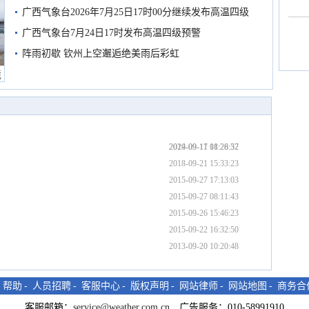
广西气象台2026年7月25日17时00分继续发布高温四级
预警
广西气象台7月24日17时发布高温四级预警
阵雨初歇 钦州上空邂逅绝美雨后彩虹
境
？
2024-09-17 08:26:37
2019-09-11 11:28:52
2018-09-21 15:33:23
2015-09-27 17:13:03
2015-09-27 08:11:43
2015-09-26 15:46:23
2015-09-22 16:32:50
2013-09-20 10:20:48
-
帮助
-
人员招聘
-
客服中心
-
版权声明
-
网站律师
-
网站地图
-
商务合
客服邮箱：
service@weather.com.cn
广告服务：010-58991910