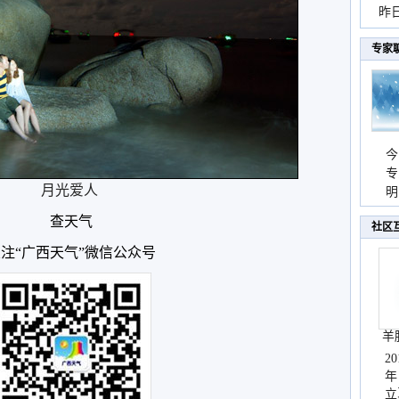
暴
昨
秀
专家
今
专
月光爱人
温
明
天
查天气
社区
注“广西天气”微信公众号
羊
2
年
立