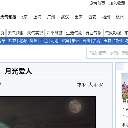
设为首页
加入收藏
天气预报
北京
上海
广州
武汉
重庆
西安
福州
杭州
首页
天气预报
天气实况
四季旅游
生活气象
行业气象
气象影视
南宁
|
桂林
|
北海
|
柳州
|
百色
|
河池
|
来宾
|
梧州
|
贺州
|
贵港
|
玉林
|
钦州
|
月光爱人
站
大
中
【字体：
小
】
夏
广
晴
广
汛