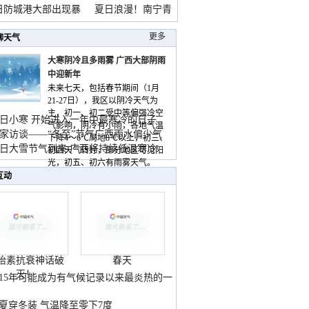
雨
日防城港大部出现暴
夏日浪漫！南宁青
山
更多
聊天气
大寒阴冷且多雨雾 广西大部阴雨
中迎新年
未来七天，包括春节期间（1月
21-27日），我区以阴冷天气为
主，初一、初二受中等偏强冷空
日小寒 开始进入一年中最寒冷的日子
气影响，阴冷有小雨，各地气温
家访谈——“冬至”节气广西雨水偏少气
下降4～6℃局地8℃以上，初三、
低
日大雪节气到来 广西将持续低温寒冷
初四天气转好，部分地区可见阳
气
光，初五、初六有雨雾天气。
互动
胎素抗衰神话破
春天
灭！
015年可能成为有气候记录以来最炎热的一
夏穿冬装 气温降至零下7度