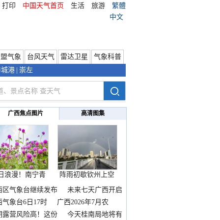
打印
中国天气首页
生活
旅游
繁體
中文
东盟气象
台风天气
雷达卫星
气象科普
防城港
|
崇左
广西焦点图片
高清图集
日浪漫！南宁青
阵雨初歇钦州上空
秀山
邂逅
西区气象台继续发布
未来七天广西开启
热
西气象台6日17时
广西2026年7月农
期露营风险高！这份
今天桂南局地将有