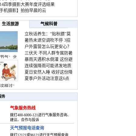
014四季摄影大赛年度评选结果
手机摄影】拍拍早晨的云
生活旅游
气候科普
立秋话养生：“贴秋膘”莫
暑热未退空调吹不停 3招
着急 先清暑再防燥
户外露营怎么玩更安心？
护住肩颈不酸痛
三伏天 不同人群专属防暑
这份攻略请收好
节气：北
暴雨天遇积水倒灌 这份避
要点请收好
连续强降雨可能诱发地质
险提示请收好
夏日安然入睡 收好这份降
灾害 这些前兆要知道
夏季户外活动注意这6点
温小贴士
防暑健身两不误
这样过：
服务
气象服务热线
拨打400-6000-121进行气象服务咨询、
建议、合作与投诉
天气预报电话查询
拨打12121或96121进行天气预报查询