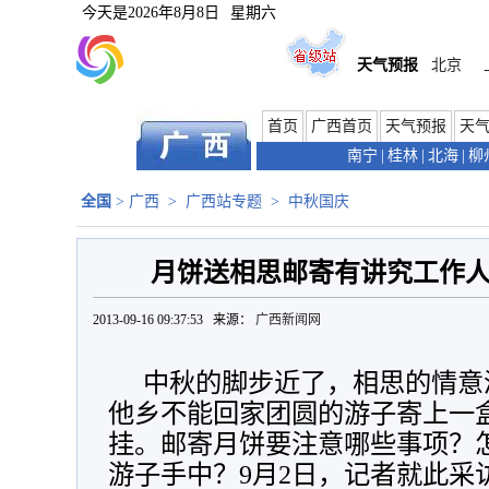
今天是
2026年8月8日
星期六
天气预报
北京
首页
广西首页
天气预报
天
南宁
|
桂林
|
北海
|
柳
全国
>
广西
>
广西站专题
>
中秋国庆
月饼送相思邮寄有讲究工作
2013-09-16 09:37:53 来源：
广西新闻网
中秋的脚步近了，相思的情意
他乡不能回家团圆的游子寄上一
挂。邮寄月饼要注意哪些事项？
游子手中？9月2日，记者就此采