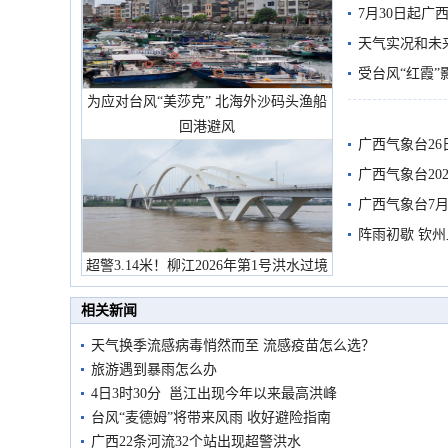
7月30日起
天气实况和未
受台风“红霞”
为应对台风“美莎克” 北海外沙码头渔船
有较强降雨
回港避风
广西气象台26
广西气象台20
预警
广西气象台7月
阵雨初歇 钦
超警3.14米！柳江2026年第1号洪水过境
市民在堤岸见证汛况
相关新闻
天气换季流感病毒悄然而至 流感疫苗怎么选？
旅游遇到暴雨怎么办
4日3时30分 邕江出现今年以来最高洪峰
台风“麦德姆”将带来风雨 收好避险指南
广西22条河流32个站出现超警洪水