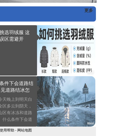
更多
挑选羽绒服 这
误区需避开
条件下会道路结
遇见道路结冰怎
今天晚上到明天白
全区多云到阴天，
山区有冰冻和道路
。什么条件下会道
冰？遇见道路结冰
使用帮助
-
网站地图
办？