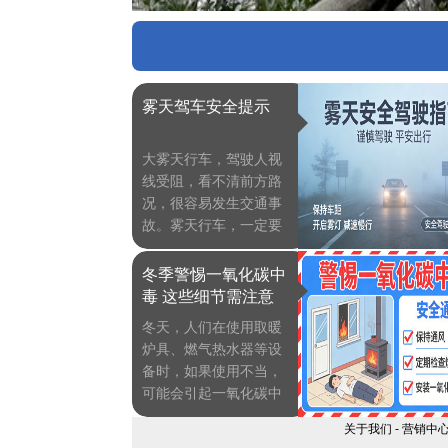
雾天驾车安全提示
大雾天行车，驾驶人视
线受阻，看不清前方路
况，很容易发生交通事
故。雾天行车，一定要
小心驾驶，“慢”字当
先，保持安全车距，平
冬季警惕一氧化碳中
安到家。除需要保持足
毒 这些细节需注意
够的安全车距外，还应
冬天，人们在使用取暖
当注意哪些呢？一起来
炉具、燃气热水器等设
学习一下。
备时，如果使用不当，
可能会引起一氧化碳中
毒，因此一定要提高警
关于我们
-
营销中
惕，做好防范。