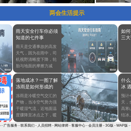
两会生活提示
雨天安全行车你必须
如何
知道的七件事
三大
雨天是交通事故的高发
天气，因为在雨中，司
机视野清晰度下降，轮
胎与地面的摩擦力减
小，再加上阴雨天气给
人们带来的郁闷情绪，
落地成冰？一图了解
什么
很容易造成交通事故。
冻雨是如何形成的
冰 
那么下雨天开车我们需
么办
冻雨是冷暖空气交汇的
预计
要注意些什么呢？今
产物，当冷空气势力强
天，
天，我们就有关雨天行
于暖湿气流，近地面温
高寒
车安全注意事项作了简
度骤降至冰点之下，暖
结冰
单的整理。
空气被抬升，成云致
路结
心
-
广告服务
-
联系我们
-
人员招聘
-
网站律师
-
客服中心
-
会员注册
-
3G版
-
WAP版
-
雨。虽然名字叫冻雨，
怎么