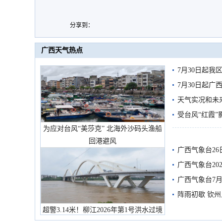
分享到：
广西天气热点
7月30日起
7月30日起
天气实况和未
受台风“红霞”
为应对台风“美莎克” 北海外沙码头渔船
有较强降雨
回港避风
广西气象台26
广西气象台20
预警
广西气象台7月
阵雨初歇 钦
超警3.14米！柳江2026年第1号洪水过境