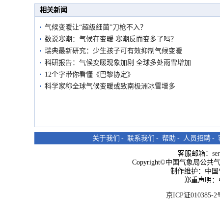
市民在堤岸见证汛况
相关新闻
气候变暖让“超级细菌”刀枪不入？
数说寒潮：气候在变暖 寒潮反而变多了吗？
瑞典最新研究：少生孩子可有效抑制气候变暖
科研报告：气候变暖现象加剧 全球多处雨雪增加
12个字带你看懂《巴黎协定》
科学家称全球气候变暖或致南极洲冰雪增多
关于我们
-
联系我们
-
帮助
-
人员招聘
-
客服邮箱：
se
Copyright©中国气象局公共气象服
制作维护：中国
郑重声明：
京ICP证010385-2