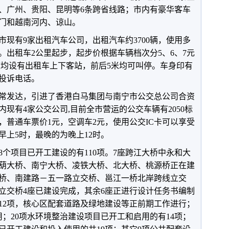
、广州、贵阳、昆明等6条跨省线路；市内有豪华客车
门和越南河内、谅山。
现有9家出租汽车公司，出租汽车约3700辆，使用多
。出租车2公里起步，起步价根据车辆档次分5、6、7元
道均设有出租车上下客站，前后5米均可叫停。车身印有
投诉电话。
常发达，引进了香港白马集团与南宁市公交总公司合资
现有4家公交公司,目前全市营运的公交车辆有2050标
，普通车票价1元，空调车2元，使用公交IC卡可以享受
早上5时，最晚的为晚上12时。
78个项目已开工建设的有110项。7座跨江大桥中永和大
葫大桥、南宁大桥、凌铁大桥、北大桥、桃源桥正在建
交桥、南建路－五一路立交桥、邕江一桥北岸跨线立交
立交桥4座已建设完成，其余6座正进行设计任务书编制
12项，核心区配套道路及绿地建设等正前期工作进行；
；20项水环境整治建设项目已开工和启用的有14项；