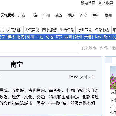
设为首页
加入收藏
天气预报
北京
上海
广州
武汉
重庆
西安
福州
杭州
首页
天气预报
天气实况
四季旅游
生活气象
行业气象
气象影视
南宁
|
桂林
|
北海
|
柳州
|
百色
|
河池
|
来宾
|
梧州
|
贺州
|
贵港
|
玉林
|
钦州
|
南宁
站
大
中
【字体：
小
】
邕城、五象城，古称邕州、南晋州，中国广西壮族自治
夏
政治、经济、文化、交通、科技和金融中心。北部湾经
未
放合作的前沿城市、国家“-带一路”海上丝绸之路有机
时
广西
份
今