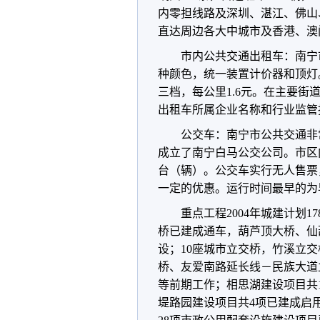
内零担线路及深圳、湛江、佛山
直达周边各大中城市及香港、澳
市内公共交通出租车：南宁市
种颜色，统一装置计价器和顶灯
三档，每公里1.6元。在主要街
出租车所属企业名称和行业监管
公交车：南宁市公共交通非
成立了南宁白马公交公司。市区内
台（辆）。公交车实行无人售票
一定的优惠。运行时间最早的为
重点工程2004年城建计划1
桥已建成通车，葫芦顶大桥、仙
设；10座城市立交桥，竹溪立
桥、友爱南路延长线－民族大道
等前期工作；相思湖建设项目共
堤路园建设项目共4项已建成启用