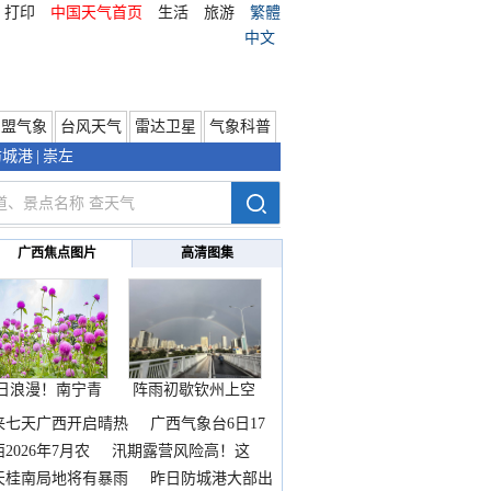
打印
中国天气首页
生活
旅游
繁體
中文
东盟气象
台风天气
雷达卫星
气象科普
防城港
|
崇左
广西焦点图片
高清图集
日浪漫！南宁青
阵雨初歇钦州上空
秀山
邂逅
来七天广西开启晴热
广西气象台6日17
2026年7月农
汛期露营风险高！这
天桂南局地将有暴雨
昨日防城港大部出