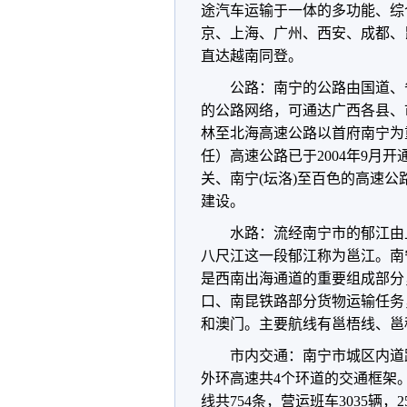
途汽车运输于一体的多功能、综
京、上海、广州、西安、成都、
直达越南同登。
公路：南宁的公路由国道、
的公路网络，可通达广西各县、
林至北海高速公路以首府南宁为
任）高速公路已于2004年9月
关、南宁(坛洛)至百色的高速
建设。
水路：流经南宁市的郁江由
八尺江这一段郁江称为邕江。南
是西南出海通道的重要组成部分
口、南昆铁路部分货物运输任务
和澳门。主要航线有邕梧线、邕
市内交通：南宁市城区内道
外环高速共4个环道的交通框架
线共754条，营运班车3035辆，