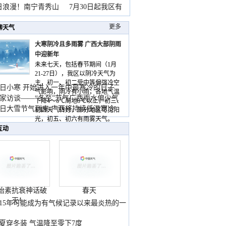
暴
日浪漫！南宁青秀山
7月30日起我区有
更多
聊天气
大寒阴冷且多雨雾 广西大部阴雨
中迎新年
未来七天，包括春节期间（1月
21-27日），我区以阴冷天气为
主，初一、初二受中等偏强冷空
日小寒 开始进入一年中最寒冷的日子
气影响，阴冷有小雨，各地气温
家访谈——“冬至”节气广西雨水偏少气
下降4～6℃局地8℃以上，初三、
低
日大雪节气到来 广西将持续低温寒冷
初四天气转好，部分地区可见阳
气
光，初五、初六有雨雾天气。
互动
胎素抗衰神话破
春天
灭！
015年可能成为有气候记录以来最炎热的一
夏穿冬装 气温降至零下7度