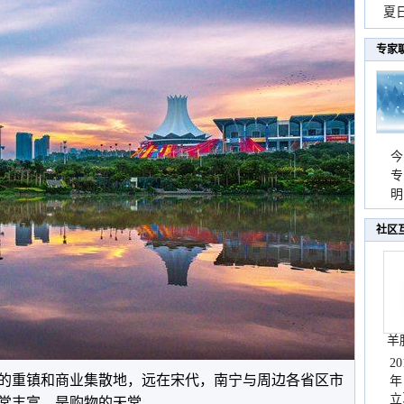
现
夏
持
专家
今
专
温
明
天
社区
羊
2
的重镇和商业集散地，远在宋代，南宁与周边各省区市
年
立
常丰富，是购物的天堂。