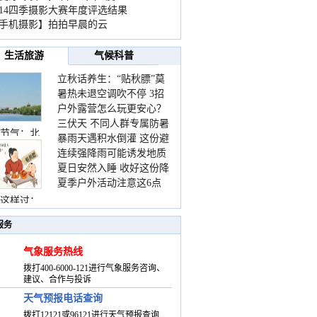
014四季摄影大赛年度评选结果
手机摄影】拍拍早晨的云
生活旅游
气候科普
立秋话养生：“贴秋膘”莫
暑热未退空调吹不停 3招
着急 先清暑再防燥
户外露营怎么玩更安心？
护住肩颈不酸痛
三伏天 不同人群专属防暑
这份攻略请收好
节气：北
暴雨天遇积水倒灌 这份避
要点请收好
连续强降雨可能诱发地质
险提示请收好
夏日安然入睡 收好这份降
灾害 这些前兆要知道
夏季户外活动注意这6点
温小贴士
防暑健身两不误
这样过：
服务
气象服务热线
拨打400-6000-121进行气象服务咨询、
建议、合作与投诉
天气预报电话查询
拨打12121或96121进行天气预报查询