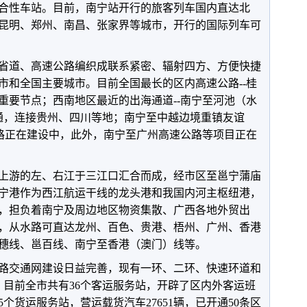
合性车站。目前，南宁站开行的旅客列车国内直达北
昆明、郑州、南昌、张家界等城市，开行的国际列车可
省道、高速公路编织成联系紧密、辐射四方、方便快捷
市和全国主要城市。目前全国最长的区内高速公路--桂
重要节点；西南地区最近的出海通道--南宁至河池（水
开通，连接贵州、四川等地；南宁至中越边境重镇友谊
公路正在建设中，此外，南宁至广州高速公路等项目正在
上游的左、右江于三江口汇合而成，经市区至邕宁蒲庙
宁港作为西江航运干线的龙头港和我国内河主枢纽港，
，担负着南宁及周边地区物资集散、广西各地外贸出
，从水路可直达龙州、百色、贵港、梧州、广州、香港
穗线、邕百线、南宁至香港（澳门）线等。
路交通网建设日益完善，现有一环、二环、快速环道和
。目前全市共有36个客运服务站，开辟了区内外客运班
25个货运服务站，营运载货汽车27651辆，已开通50条区