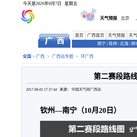
今天是
2026年8月7日
星期五
天气预报
北京
首页
广西首页
天气预报
天
南宁
|
桂林
|
北海
|
柳
全国
>
广西
>
广西站专题
>
环广西
第二赛段路
2017-09-01 17:37:44 来源：
中国天气网广西站
钦州—南宁（10月20日）