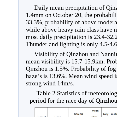
Daily mean precipitation of Qin
1.4mm on October 20, the probability
33.3%, probability of above moderat
while above heavy rain class have n
most daily precipitation is 23.4-32
Thunder and lighting is only 4.5-4.
Visibility of Qinzhou and Nannin
mean visibility is 15.7-15.9km. Prob
Qinzhou is 1.5%. Probability of fog
haze’s is 13.6%. Mean wind speed i
strong wind 14m/s.
Table 2 Statistics of meteorolog
period for the race day of Qinzho