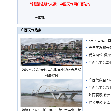
转载请注明“来源：中国天气网广西站”。
分享到：
广西天气热点
7月30日起
天气实况和未
受台风“红霞”
有较强降雨
广西气象台26
为应对台风“美莎克” 北海外沙码头渔船
回港避风
广西气象台20
预警
广西气象台7月
阵雨初歇 钦
珍爱生命 远
超警3.14米！柳江2026年第1号洪水过境