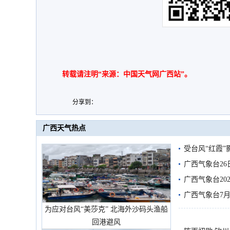
转载请注明“来源：中国天气网广西站”。
分享到：
广西天气热点
受台风“红霞”
有较强降雨
广西气象台26
广西气象台20
预警
广西气象台7月
为应对台风“美莎克” 北海外沙码头渔船
回港避风