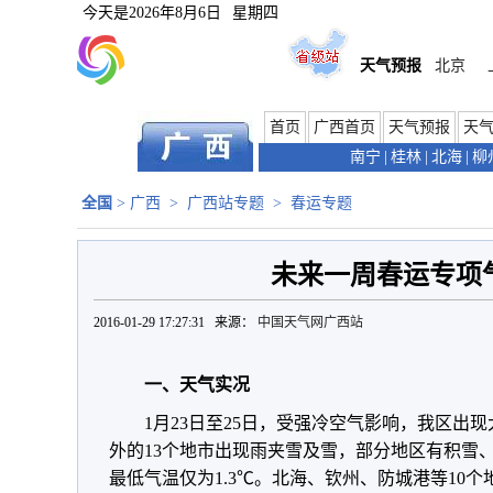
今天是
2026年8月6日
星期四
天气预报
北京
首页
广西首页
天气预报
天
南宁
|
桂林
|
北海
|
柳
全国
>
广西
>
广西站专题
>
春运专题
未来一周春运专项
2016-01-29 17:27:31 来源：
中国天气网广西站
一、天气实况
1月23日至25日，受强冷空气影响，我区出
外的13个地市出现雨夹雪及雪，部分地区有积雪、
最低气温仅为1.3℃。北海、钦州、防城港等10个