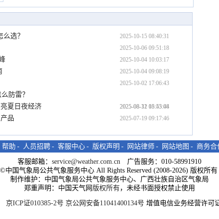
怎么选？
2025-10-15 08:40:31
2025-10-06 09:51:18
峰
2025-10-04 10:03:17
南
2025-10-04 09:08:19
2025-10-02 17:06:43
怎么防雷？
点亮夏日夜经济
2025-08-31 08:43:08
2025-08-12 15:55:44
象产品
2025-07-19 09:17:46
-
帮助
-
人员招聘
-
客服中心
-
版权声明
-
网站律师
-
网站地图
-
商务合
客服邮箱：
service@weather.com.cn
广告服务：010-58991910
ght©中国气象局公共气象服务中心 All Rights Reserved (2008-2026) 版权
制作维护：中国气象局公共气象服务中心、广西壮族自治区气象局
郑重声明：中国天气网
版权所有
，未经书面授权禁止使用
京ICP证010385-2号
京公网安备11041400134号
增值电信业务经营许可证