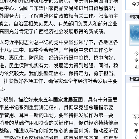
业转移和开展跨境电子商务情况，考察研祥集团南宁项
份
今
易中心，调研与东盟国家商品交易和进出口贸易情况；
现
外服务大厅，了解自治区简政放权有关工作。张高丽主
专家
座谈会，自治区相关负责人、有关部门负责人和部分企业
高丽充分肯定了广西经济社会发展取得的新成绩。
以习近平同志为总书记的党中央坚强领导下，各地区各
十八届三中、四中全会精神，坚持稳中求进工作总基
今
构、惠民生、防风险，经济运行缓中趋稳、稳中向好，
专
进，民生保障扎实有力，发展活力得到增强。同时，稳
温
明
力依然较大。我们要坚定信心、保持定力，勇于担当、
天
社区
求，扎实做好各项工作，确保实现全年经济社会发展主要
官。
五”规划，描绘好未来五年国家发展蓝图，具有十分重要
平总书记系列重要讲话精神，贯彻李克强总理指示要
学管用、耳目一新的规划。要坚持把发展作为第一要
羊
消费的基础作用和投资的关键作用，促进经济持续健康
2
战略，推进以科技创新为核心的全面创新，推动经济保
年
立
。要坚持城乡区域协调发展，拓宽发展新空间，培育发