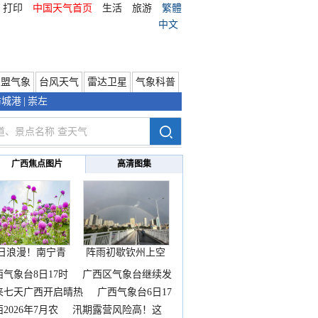
打印
中国天气首页
生活
旅游
繁體
中文
东盟气象
台风天气
雷达卫星
气象科普
防城港
|
崇左
广西焦点图片
高清图集
日浪漫！南宁青
阵雨初歇钦州上空
秀山
邂逅
西气象台8日17时
广西区气象台继续发
来七天广西开启晴热
广西气象台6日17
2026年7月农
汛期露营风险高！这