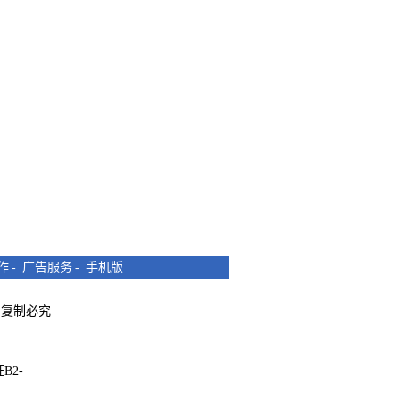
作
-
广告服务
-
手机版
所有 复制必究
B2-