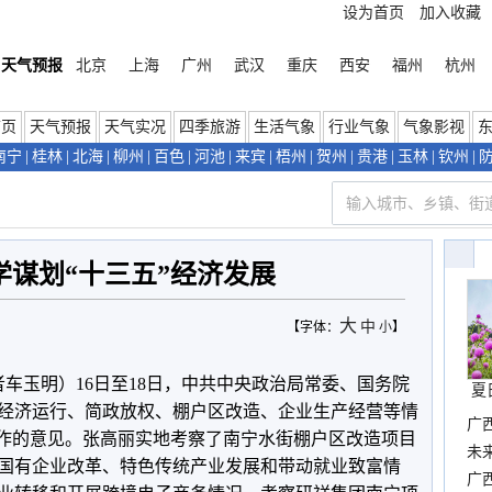
设为首页
加入收藏
天气预报
北京
上海
广州
武汉
重庆
西安
福州
杭州
首页
天气预报
天气实况
四季旅游
生活气象
行业气象
气象影视
南宁
|
桂林
|
北海
|
柳州
|
百色
|
河池
|
来宾
|
梧州
|
贺州
|
贵港
|
玉林
|
钦州
|
科学谋划“十三五”经济发展
大
中
【字体：
小
】
者车玉明）16日至18日，中共中央政治局常委、国务院
夏
经济运行、简政放权、棚户区改造、企业生产经营等情
广
工作的意见。张高丽实地考察了南宁水街棚户区改造项目
布
未
国有企业改革、特色传统产业发展和带动就业致富情
时
广西