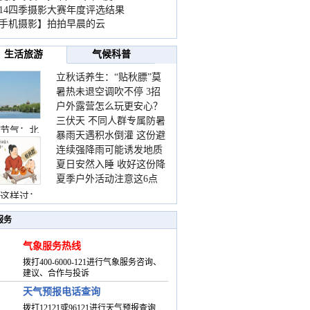
014四季摄影大赛年度评选结果
手机摄影】拍拍早晨的云
生活旅游
气候科普
立秋话养生：“贴秋膘”莫
暑热未退空调吹不停 3招
着急 先清暑再防燥
户外露营怎么玩更安心？
护住肩颈不酸痛
三伏天 不同人群专属防暑
这份攻略请收好
节气：北
暴雨天遇积水倒灌 这份避
要点请收好
连续强降雨可能诱发地质
险提示请收好
夏日安然入睡 收好这份降
灾害 这些前兆要知道
夏季户外活动注意这6点
温小贴士
防暑健身两不误
这样过：
服务
气象服务热线
拨打400-6000-121进行气象服务咨询、
建议、合作与投诉
天气预报电话查询
拨打12121或96121进行天气预报查询