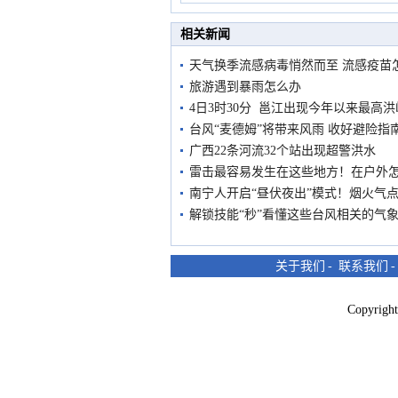
市民在堤岸见证汛况
相关新闻
天气换季流感病毒悄然而至 流感疫苗
旅游遇到暴雨怎么办
4日3时30分 邕江出现今年以来最高洪
台风“麦德姆”将带来风雨 收好避险指
广西22条河流32个站出现超警洪水
雷击最容易发生在这些地方！在户外
南宁人开启“昼伏夜出”模式！烟火气
解锁技能“秒”看懂这些台风相关的气
关于我们
-
联系我们
Copyri