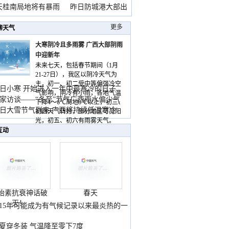
天桂南局地将有暴雨
昨日防城港大部出
暴
更多
聊天气
大寒阴冷且多雨雾 广西大部阴雨
中迎新年
未来七天，包括春节期间（1月
21-27日），我区以阴冷天气为
主，初一、初二受中等偏强冷空
日小寒 开始进入一年中最寒冷的日子
气影响，阴冷有小雨，各地气温
家访谈——“冬至”节气广西雨水偏少气
下降4～6℃局地8℃以上，初三、
低
日大雪节气到来 广西将持续低温寒冷
初四天气转好，部分地区可见阳
气
光，初五、初六有雨雾天气。
互动
胎素抗衰神话破
春天
灭！
015年可能成为有气候记录以来最炎热的一
夏穿冬装 气温降至零下7度