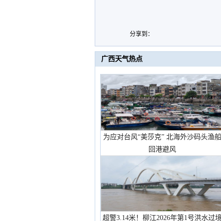
分享到：
广西天气热点
为应对台风“美莎克” 北海外沙码头渔
回港避风
超警3.14米！柳江2026年第1号洪水过