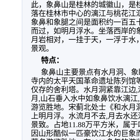
此，象鼻山是桂林的城徽山，是
落在桂林市中心的漓江与桃花江
象鼻和象腿之间是面积约一百五
而过，如明月浮水。坐落西岸的
月岩相对，一挂于天，一浮于水，
景观。
特点：
象鼻山主要景点有水月洞、象
寺内的太平天国革命遗址陈列馆
仅存的舍利塔。水月洞紧靠江边,
月,山石垂入水中如象鼻饮水漓江
游览胜地。宋蓟北处士《和水月洞
上明月浮。水流月不去,月去水还
景致。占地11.88万平方米，属
因山形酷似一匹豪饮江水的巨象