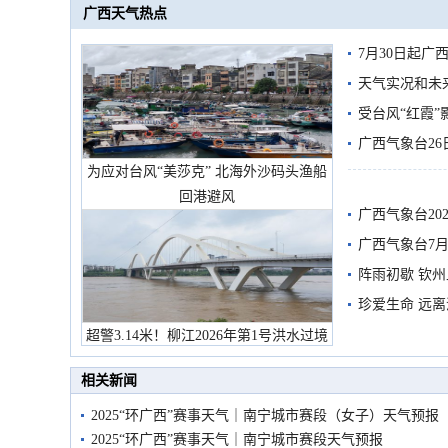
广西天气热点
7月30日起
天气实况和未
受台风“红霞”
有较强降雨
广西气象台26
为应对台风“美莎克” 北海外沙码头渔船
回港避风
广西气象台20
预警
广西气象台7月
阵雨初歇 钦
珍爱生命 远
超警3.14米！柳江2026年第1号洪水过境
市民在堤岸见证汛况
相关新闻
2025“环广西”赛事天气｜南宁城市赛段（女子）天气预报
2025“环广西”赛事天气｜南宁城市赛段天气预报