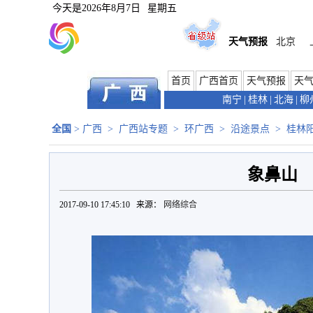
今天是
2026年8月7日
星期五
天气预报
北京
首页
广西首页
天气预报
天
南宁
|
桂林
|
北海
|
柳
全国
>
广西
>
广西站专题
>
环广西
>
沿途景点
>
桂林
象鼻山
2017-09-10 17:45:10 来源：
网络综合