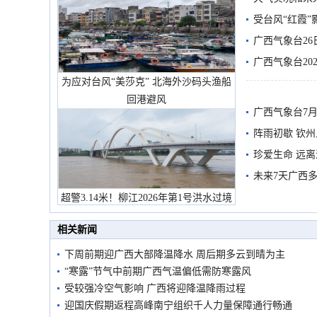
受台风“红霞”
有较强降雨
广西气象台26
广西气象台20
为应对台风“美莎克” 北海外沙码头渔船
预警
回港避风
广西气象台7月
阵雨初歇 钦
珍爱生命 远
未来7天广西
超警3.14米！柳江2026年第1号洪水过境
市民在堤岸见证汛况
相关新闻
下周前期迎广西大部降温降水 周后期多云到晴为主
“寒露”节气中前期广西气温偏低需防寒露风
受较强冷空气影响 广西将迎降温降雨过程
迎国庆假期返程高峰南宁组织千人力量保障通行畅通