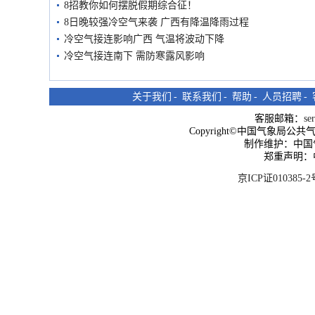
8招教你如何摆脱假期综合征！
8日晚较强冷空气来袭 广西有降温降雨过程
冷空气接连影响广西 气温将波动下降
冷空气接连南下 需防寒露风影响
关于我们
-
联系我们
-
帮助
-
人员招聘
-
客服邮箱：
se
Copyright©中国气象局公共气象服
制作维护：中国
郑重声明：
京ICP证010385-2