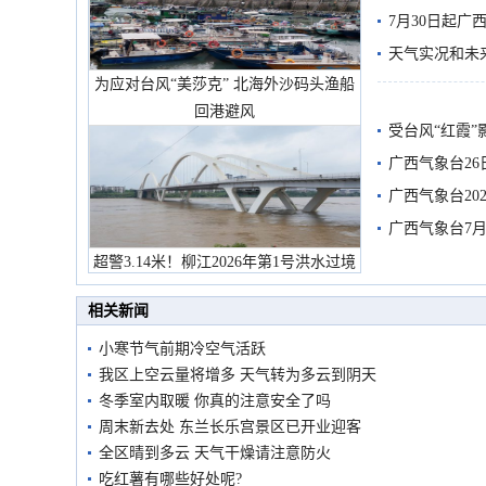
7月30日起
天气实况和未
为应对台风“美莎克” 北海外沙码头渔船
回港避风
受台风“红霞”
有较强降雨
广西气象台26
广西气象台20
预警
广西气象台7月
超警3.14米！柳江2026年第1号洪水过境
市民在堤岸见证汛况
相关新闻
小寒节气前期冷空气活跃
我区上空云量将增多 天气转为多云到阴天
冬季室内取暖 你真的注意安全了吗
周末新去处 东兰长乐宫景区已开业迎客
全区晴到多云 天气干燥请注意防火
吃红薯有哪些好处呢?