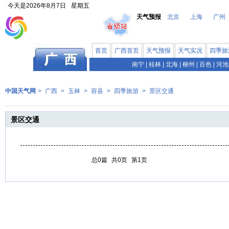
今天是
2026年8月7日
星期五
天气预报
北京
上海
广州
首页
广西首页
天气预报
天气实况
四季旅
南宁
|
桂林
|
北海
|
柳州
|
百色
|
河池
中国天气网
>
广西
>
玉林
>
容县
>
四季旅游
>
景区交通
景区交通
总0篇
共0页
第1页