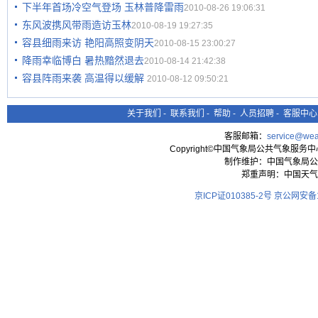
下半年首场冷空气登场 玉林普降雷雨
2010-08-26 19:06:31
东风波携风带雨造访玉林
2010-08-19 19:27:35
容县细雨来访 艳阳高照变阴天
2010-08-15 23:00:27
降雨幸临博白 暑热黯然退去
2010-08-14 21:42:38
容县阵雨来袭 高温得以缓解
2010-08-12 09:50:21
关于我们
-
联系我们
-
帮助
-
人员招聘
-
客服中心
客服邮箱：
service@wea
Copyright©中国气象局公共气象服务中心 All
制作维护：中国气象局公
郑重声明：中国天气
京ICP证010385-2号
京公网安备11