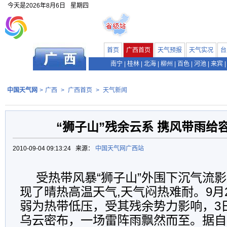
今天是
2026年8月6日
星期四
首页
广西首页
天气预报
天气实况
台
南宁
|
桂林
|
北海
|
柳州
|
百色
|
河池
|
来宾
|
中国天气网
>
广西
>
广西首页
>
天气新闻
“狮子山”残余云系 携风带雨给
2010-09-04 09:13:24 来源：
中国天气网广西站
受热带风暴“狮子山”外围下沉气流
现了晴热高温天气,天气闷热难耐。9月2
弱为热带低压，受其残余势力影响，3
乌云密布，一场雷阵雨飘然而至。据自