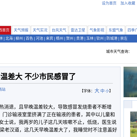
设为首页
加入收藏
西首页
天气预报
天气实况
台风天气
雷达卫星
气象影视
东盟气象
四季
林
|
北海
|
柳州
|
百色
|
河池
|
来宾
|
梧州
|
贺州
|
贵港
|
玉林
|
钦州
|
防城港
|
崇左
城市天气查询：
温差大 不少市民感冒了
西站
大
中
【字体：
小
】
热消退，且早晚温差较大，导致感冒发烧患者不断增
到，门诊输液室里挤满了正在输液的患者，其中以儿童和
女士说，我两岁的儿子这几天咳嗽不止，低烧，医生说
的梁老汉道，这几天早晚温差大了，我睡觉时不注意盖好