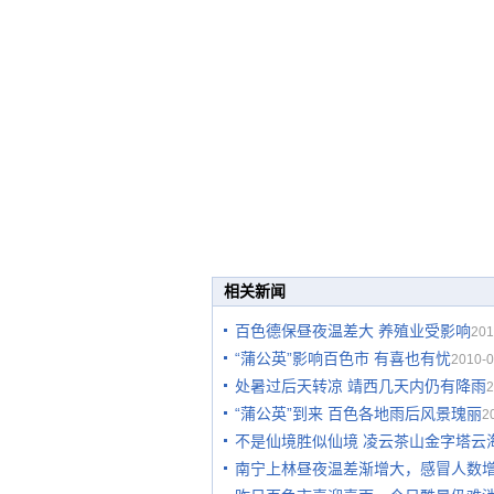
相关新闻
百色德保昼夜温差大 养殖业受影响
201
“蒲公英”影响百色市 有喜也有忧
2010-0
处暑过后天转凉 靖西几天内仍有降雨
2
“蒲公英”到来 百色各地雨后风景瑰丽
2
不是仙境胜似仙境 凌云茶山金字塔云
南宁上林昼夜温差渐增大，感冒人数