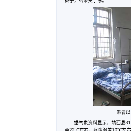
被子，结果受了凉。
患者以
据气象资料显示，靖西县3
至22℃左右，昼夜温差10℃