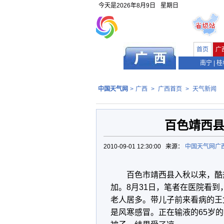
今天是
2026年8月9日
星期日
首页
广
南宁
|
桂
中国天气网
>
广西
>
广西首页
>
天气新闻
百色靖西县
2010-09-01 12:30:00 来源：
中国天气网广
百色市靖西县入秋以来，酷
加。8月31日，笔者在医院看
老人居多。带儿子前来看病的王
是风寒感冒。正在输液的65岁