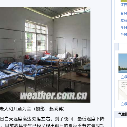
江
台风
立秋
今日
台风
立
立
老人和儿童为主（摄影：赵秀英）
气象
1日白天温度高达32度左右，到了夜间，最低温度下降
左右。目前我县天气已经呈现出明显的夏秋季节过渡时期