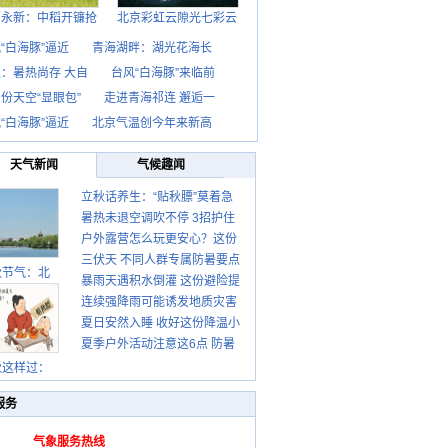
西永新：中稻开镰抢
北京彩虹云隙光七彩云
“白海豚”逼近
青海湖畔：湖光花海长
：暑热尚存 大自
台风“白海豚”来临前
份天空“显眼包”
走进青海祁连 邂逅一
“白海豚”逼近
北京气温创今年来新高
天气新闻
气候趣闻
立秋话养生：“贴秋膘”莫着急
暑热未退空调吹不停 3招护住
先清暑再防燥
户外露营怎么玩更安心？这份
肩颈不酸痛
三伏天 不同人群专属防暑要点
攻略请收好
秋节气：北
暴雨天遇积水倒灌 这份避险提
请收好
连续强降雨可能诱发地质灾害
示请收好
夏日安然入睡 收好这份降温小
这些前兆要知道
夏季户外活动注意这6点 防暑
贴士
健身两不误
秋这样过：
服务
气象服务热线