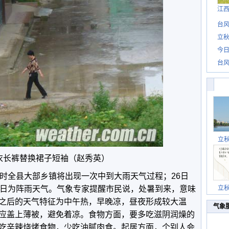
江
台风
立秋
今日
台风
立
衣长裤替换裙子短袖（赵秀英）
小时全县大部乡镇将出现一次中到大雨天气过程；26日
7日为阵雨天气。气象专家提醒市民说，处暑到来，意味
立
之后的天气特征为中午热，早晚凉，昼夜形成较大温
气象
应盖上薄被，避免着凉。食物方面，要多吃滋阴润燥的
吃辛辣烧烤食物，少吃油腻肉食。起居方面，个别人会