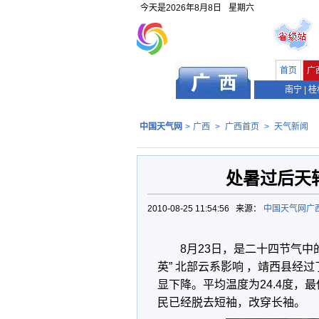
今天是
2026年8月8日
星期六
首页
广
南宁
|
桂
中国天气网
>
广西
>
广西首页
>
天气新闻
处暑过后天
2010-08-25 11:54:56 来源：
中国天气网广
8月23日，是二十四节气
英” 北部云系影响 ，靖西县经
显下降。平均温度为24.4度，最
民已经脱去短袖，改穿长袖。