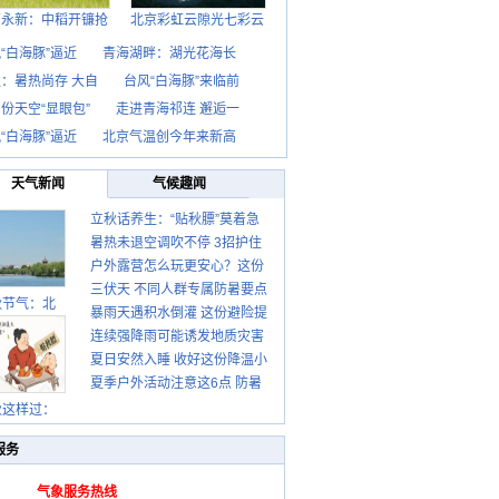
西永新：中稻开镰抢
北京彩虹云隙光七彩云
“白海豚”逼近
青海湖畔：湖光花海长
：暑热尚存 大自
台风“白海豚”来临前
份天空“显眼包”
走进青海祁连 邂逅一
“白海豚”逼近
北京气温创今年来新高
天气新闻
气候趣闻
立秋话养生：“贴秋膘”莫着急
暑热未退空调吹不停 3招护住
先清暑再防燥
户外露营怎么玩更安心？这份
肩颈不酸痛
三伏天 不同人群专属防暑要点
攻略请收好
秋节气：北
暴雨天遇积水倒灌 这份避险提
请收好
连续强降雨可能诱发地质灾害
示请收好
夏日安然入睡 收好这份降温小
这些前兆要知道
夏季户外活动注意这6点 防暑
贴士
健身两不误
秋这样过：
服务
气象服务热线