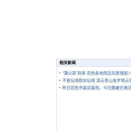
相关新闻
“蒲公英”到来 百色各地雨后风景瑰丽
2
不是仙境胜似仙境 凌云茶山金字塔云
昨日百色市喜迎喜雨，今日酷暑仍难