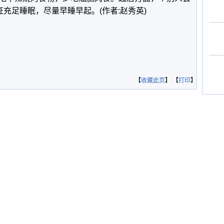
证充足睡眠，尽量早睡早起。(作者:赵秀英)
【
收藏此页
】 【
打印
】