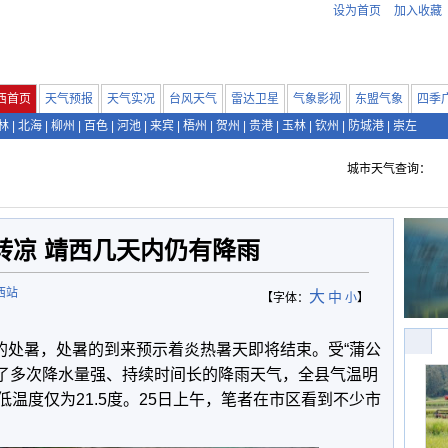
设为首页
加入收藏
西首页
天气预报
天气实况
台风天气
雷达卫星
气象影视
东盟气象
四季
林
|
北海
|
柳州
|
百色
|
河池
|
来宾
|
梧州
|
贺州
|
贵港
|
玉林
|
钦州
|
防城港
|
崇左
城市天气查询：
转凉 靖西几天内仍有降雨
西站
大
中
【字体：
小
】
中的处暑，处暑的到来预示着炎热暑天即将结束。受“蒲公
过了多次降水量强、持续时间长的降雨天气，全县气温明
低温度仅为21.5度。25日上午，笔者在市区看到不少市