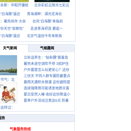
西永新：中稻开镰抢
北京彩虹云隙光七彩云
“白海豚”逼近
青海湖畔：湖光花海长
：暑热尚存 大自
台风“白海豚”来临前
份天空“显眼包”
走进青海祁连 邂逅一
“白海豚”逼近
北京气温创今年来新高
天气新闻
气候趣闻
立秋话养生：“贴秋膘”莫着急
暑热未退空调吹不停 3招护住
先清暑再防燥
户外露营怎么玩更安心？这份
肩颈不酸痛
三伏天 不同人群专属防暑要点
攻略请收好
秋节气：北
暴雨天遇积水倒灌 这份避险提
请收好
连续强降雨可能诱发地质灾害
示请收好
夏日安然入睡 收好这份降温小
这些前兆要知道
夏季户外活动注意这6点 防暑
贴士
健身两不误
秋这样过：
服务
气象服务热线