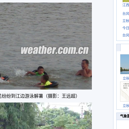
江
台风
立秋
今日
台风
立
民纷纷到江边游泳解暑（摄影：王远超）
立
气象