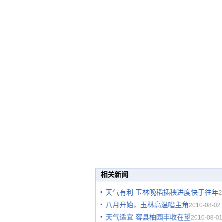
相关新闻
天气有利 玉林晚稻插秧进度快于往年
2
八月开始，玉林高温唱主角
2010-08-02 
天气适宜 容县柚园丰收在望
2010-08-01