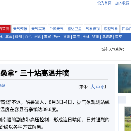
设为首页
加入收藏
西首页
天气预报
天气实况
台风天气
雷达卫星
气象影视
东盟气象
四季
林
|
北海
|
柳州
|
百色
|
河池
|
来宾
|
梧州
|
贺州
|
贵港
|
玉林
|
钦州
|
防城港
|
崇左
城市天气查询：
桑拿” 三十站高温井喷
西站
大
中
【字体：
小
】
高烧”不退，酷暑逼人，8月3日-4日，据气象观测站统
温度在容县石寨镇达39.6度。
受到南退的副热带高压控制，形成连日晴朗、日射强烈的
纷纷以各种方式解暑。