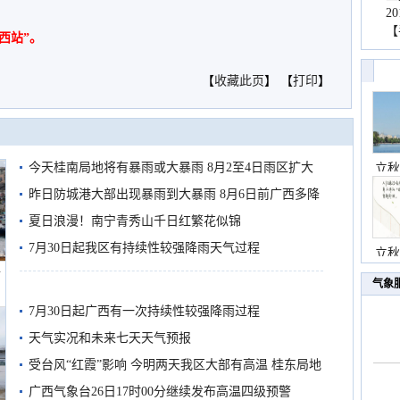
2
【
西站”。
【
收藏此页
】 【
打印
】
今天桂南局地将有暴雨或大暴雨 8月2至4日雨区扩大
立秋
需继续防范
昨日防城港大部出现暴雨到大暴雨 8月6日前广西多降
雨
夏日浪漫！南宁青秀山千日红繁花似锦
7月30日起我区有持续性较强降雨天气过程
立秋
船
气象
7月30日起广西有一次持续性较强降雨过程
天气实况和未来七天天气预报
受台风“红霞”影响 今明两天我区大部有高温 桂东局地
有较强降雨
广西气象台26日17时00分继续发布高温四级预警