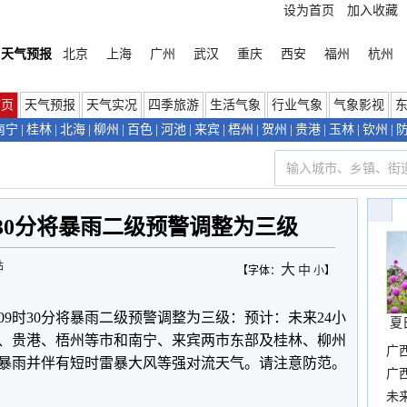
设为首页
加入收藏
天气预报
北京
上海
广州
武汉
重庆
西安
福州
杭州
首页
天气预报
天气实况
四季旅游
生活气象
行业气象
气象影视
南宁
|
桂林
|
北海
|
柳州
|
百色
|
河池
|
来宾
|
梧州
|
贺州
|
贵港
|
玉林
|
钦州
|
30分将暴雨二级预警调整为三级
站
大
中
【字体：
小
】
8日09时30分将暴雨二级预警调整为三级：预计：未来24小
夏
、贵港、梧州等市和南宁、来宾两市东部及桂林、柳州
广
暴雨并伴有短时雷暴大风等强对流天气。请注意防范。
确
广
布
未