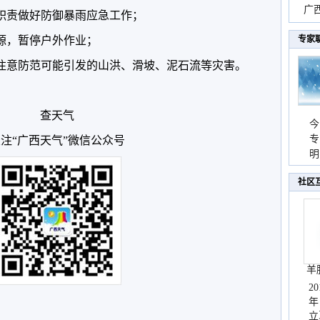
时
广西
照职责做好防御暴雨应急工作；
份
电源，暂停户外作业；
专家
，注意防范可能引发的山洪、滑坡、泥石流等灾害。
查天气
今
专
注“广西天气”微信公众号
温
明
天
社区
羊
2
年
立