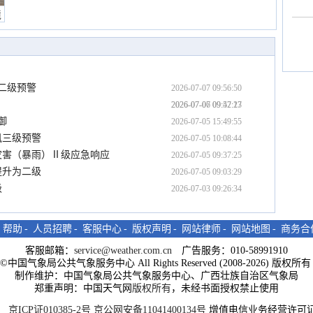
境
雨二级预警
2026-07-07 09:56:50
2026-07-07 09:42:23
2026-07-06 09:57:17
御
2026-07-05 15:49:55
风三级预警
2026-07-05 10:08:44
灾害（暴雨）Ⅱ级应急响应
2026-07-05 09:37:25
提升为二级
2026-07-05 09:03:29
级
2026-07-03 09:26:34
-
帮助
-
人员招聘
-
客服中心
-
版权声明
-
网站律师
-
网站地图
-
商务合
客服邮箱：
service@weather.com.cn
广告服务：010-58991910
ght©中国气象局公共气象服务中心 All Rights Reserved (2008-2026) 版权
制作维护：中国气象局公共气象服务中心、广西壮族自治区气象局
郑重声明：中国天气网
版权所有
，未经书面授权禁止使用
京ICP证010385-2号
京公网安备11041400134号
增值电信业务经营许可证