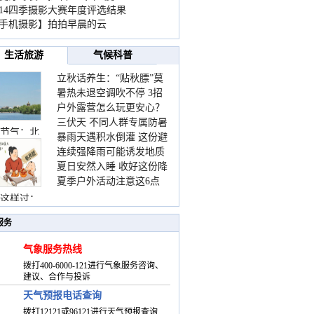
014四季摄影大赛年度评选结果
手机摄影】拍拍早晨的云
生活旅游
气候科普
立秋话养生：“贴秋膘”莫
暑热未退空调吹不停 3招
着急 先清暑再防燥
户外露营怎么玩更安心？
护住肩颈不酸痛
三伏天 不同人群专属防暑
这份攻略请收好
节气：北
暴雨天遇积水倒灌 这份避
要点请收好
连续强降雨可能诱发地质
险提示请收好
夏日安然入睡 收好这份降
灾害 这些前兆要知道
夏季户外活动注意这6点
温小贴士
防暑健身两不误
这样过：
服务
气象服务热线
拨打400-6000-121进行气象服务咨询、
建议、合作与投诉
天气预报电话查询
拨打12121或96121进行天气预报查询