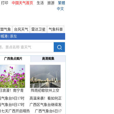
打印
中国天气首页
生活
旅游
繁體
中文
东盟气象
台风天气
雷达卫星
气象科普
防城港
|
崇左
广西焦点图片
高清图集
日浪漫！南宁青
阵雨初歇钦州上空
秀山
邂逅
西气象台9日17时
高温来袭！看如何正
西气象台8日17时
广西区气象台继续发
来七天广西开启晴热
广西气象台6日17