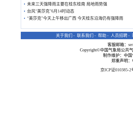
未来三天强降雨主要在桂东桂南 局地雨势强
台风“美莎克”6月14时动态
“美莎克”今天上午移出广西 今天桂东沿海仍有强降雨
关于我们
-
联系我们
-
帮助
-
人员招聘
-
客服邮箱：
se
Copyright©中国气象局公共气象服
制作维护：中国
郑重声明：
京ICP证010385-2