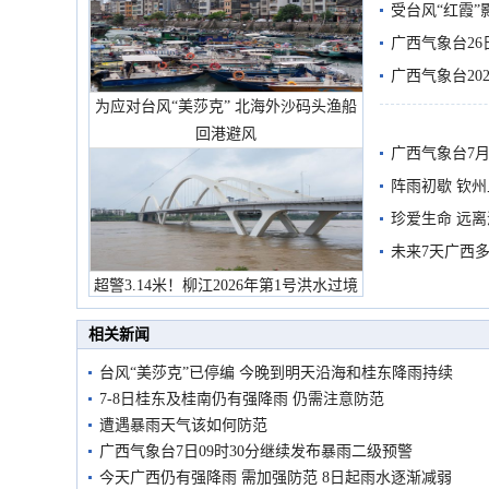
受台风“红霞”
有较强降雨
广西气象台26
广西气象台20
为应对台风“美莎克” 北海外沙码头渔船
预警
回港避风
广西气象台7月
阵雨初歇 钦
珍爱生命 远
未来7天广西
超警3.14米！柳江2026年第1号洪水过境
市民在堤岸见证汛况
相关新闻
台风“美莎克”已停编 今晚到明天沿海和桂东降雨持续
7-8日桂东及桂南仍有强降雨 仍需注意防范
遭遇暴雨天气该如何防范
广西气象台7日09时30分继续发布暴雨二级预警
今天广西仍有强降雨 需加强防范 8日起雨水逐渐减弱