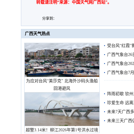
转载请注明“来源：中国天气网广西站”。
分享到：
广西天气热点
受台风“红霞”
有较强降雨
广西气象台26
广西气象台20
预警
广西气象台7月
为应对台风“美莎克” 北海外沙码头渔船
回港避风
阵雨初歇 钦
珍爱生命 远
未来7天广西
未来三天广西
超警3.14米！柳江2026年第1号洪水过境