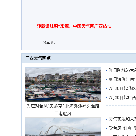
转载请注明“来源：中国天气网广西站”。
分享到：
广西天气热点
昨日防城港大
雨
夏日浪漫！南
7月30日起
7月30日起
为应对台风“美莎克” 北海外沙码头渔船
回港避风
天气实况和未
受台风“红霞”