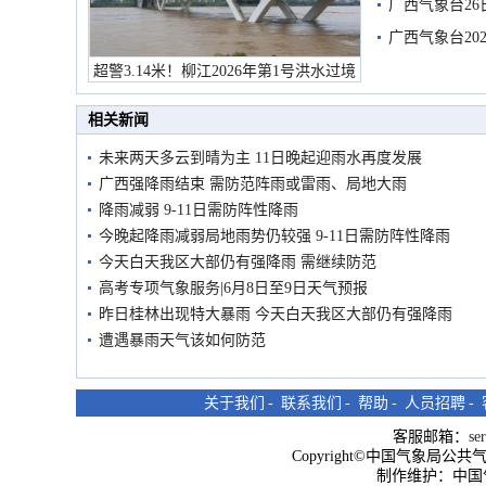
有较强降雨
广西气象台26
广西气象台20
预警
超警3.14米！柳江2026年第1号洪水过境
市民在堤岸见证汛况
相关新闻
未来两天多云到晴为主 11日晚起迎雨水再度发展
广西强降雨结束 需防范阵雨或雷雨、局地大雨
降雨减弱 9-11日需防阵性降雨
今晚起降雨减弱局地雨势仍较强 9-11日需防阵性降雨
今天白天我区大部仍有强降雨 需继续防范
高考专项气象服务|6月8日至9日天气预报
昨日桂林出现特大暴雨 今天白天我区大部仍有强降雨
遭遇暴雨天气该如何防范
关于我们
-
联系我们
-
帮助
-
人员招聘
-
客服邮箱：
se
Copyright©中国气象局公共气象服
制作维护：中国