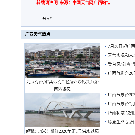
转载请注明“来源：中国天气网广西站”。
分享到：
广西天气热点
7月30日起
天气实况和未
受台风“红霞”
有较强降雨
广西气象台26
为应对台风“美莎克” 北海外沙码头渔船
回港避风
广西气象台20
预警
广西气象台7月
阵雨初歇 钦
珍爱生命 远
超警3.14米！柳江2026年第1号洪水过境