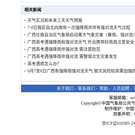
市民在堤岸见证汛况
相关新闻
天气实况和未来三天天气预报
7-8日我区自北向南有一次强降雨并伴有强对流天气过程
广西壮族自治区气象局启动重大气象灾害（暴雨、强对流
广西高考遇强降雨和强对流天气 外出携带好雨具注意安全
广西高考遇强降雨伴强对流 需注意防范
广西高考遇强降雨伴强对流 需警惕次生灾害发生
高考遇雨怎么办？
6月7至8日广西有强降雨强对流天气 致灾风险较高需加强
关于我们
-
联系我们
-
帮助
-
人员招聘
-
客服邮箱：
se
Copyright©中国气象局公共气象服
制作维护：中国
郑重声明：
京ICP证010385-2