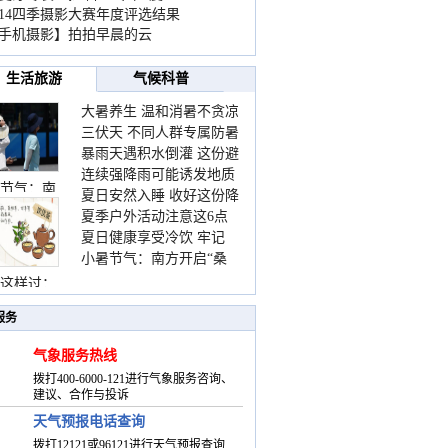
014四季摄影大赛年度评选结果
手机摄影】拍拍早晨的云
生活旅游
气候科普
大暑养生 温和消暑不贪凉
三伏天 不同人群专属防暑
暴雨天遇积水倒灌 这份避
要点请收好
连续强降雨可能诱发地质
险提示请收好
节气：南
夏日安然入睡 收好这份降
灾害 这些前兆要知道
夏季户外活动注意这6点
温小贴士
夏日健康享受冷饮 牢记
防暑健身两不误
小暑节气：南方开启“桑
“两注意一控制”
拿”模式 北方陆续进入雨
这样过：
季
服务
气象服务热线
拨打400-6000-121进行气象服务咨询、
建议、合作与投诉
天气预报电话查询
拨打12121或96121进行天气预报查询