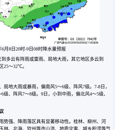
6年6月8日20时-9日08时降水量预报
天到多云有阵雨或雷雨、局地大雨，其它地区多云到
25～32℃。
局地大雨或暴雨，偏南风5～6级、阵风7级。7-8日，
6级、阵风7～8级。9日，小到中雨，偏北风4～5级、
议
雨势强、降雨落区具有显著移动性。桂林、柳州、河
玉林、北海、钦州等市山洪、地质灾害、城乡积涝等气