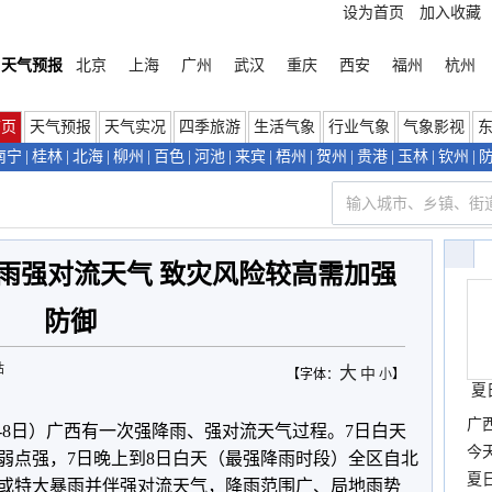
设为首页
加入收藏
天气预报
北京
上海
广州
武汉
重庆
西安
福州
杭州
首页
天气预报
天气实况
四季旅游
生活气象
行业气象
气象影视
南宁
|
桂林
|
北海
|
柳州
|
百色
|
河池
|
来宾
|
梧州
|
贺州
|
贵港
|
玉林
|
钦州
|
降雨强对流天气 致灾风险较高需加强
防御
站
大
中
【字体：
小
】
夏
广西
-8日）广西有一次强降雨、强对流天气过程。7日白天
份
今
弱点强，7日晚上到8日白天（最强降雨时段）全区自北
现
夏
或特大暴雨并伴强对流天气，降雨范围广、局地雨势