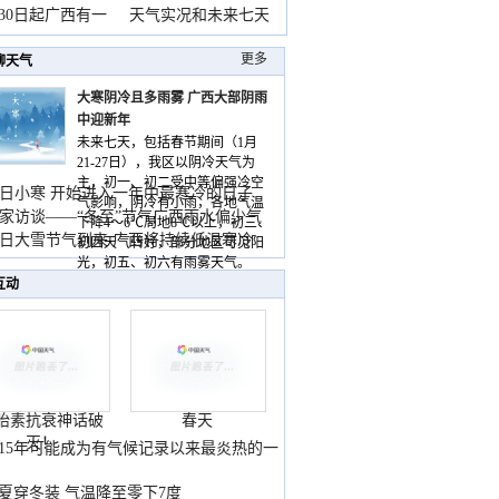
月30日起广西有一
天气实况和未来七天
更多
聊天气
大寒阴冷且多雨雾 广西大部阴雨
中迎新年
未来七天，包括春节期间（1月
21-27日），我区以阴冷天气为
主，初一、初二受中等偏强冷空
日小寒 开始进入一年中最寒冷的日子
气影响，阴冷有小雨，各地气温
家访谈——“冬至”节气广西雨水偏少气
下降4～6℃局地8℃以上，初三、
低
日大雪节气到来 广西将持续低温寒冷
初四天气转好，部分地区可见阳
气
光，初五、初六有雨雾天气。
互动
胎素抗衰神话破
春天
灭！
015年可能成为有气候记录以来最炎热的一
夏穿冬装 气温降至零下7度