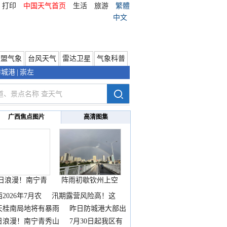
打印
中国天气首页
生活
旅游
繁體
中文
东盟气象
台风天气
雷达卫星
气象科普
防城港
|
崇左
广西焦点图片
高清图集
日浪漫！南宁青
阵雨初歇钦州上空
秀山
邂逅
2026年7月农
汛期露营风险高！这
天桂南局地将有暴雨
昨日防城港大部出
暴
日浪漫！南宁青秀山
7月30日起我区有