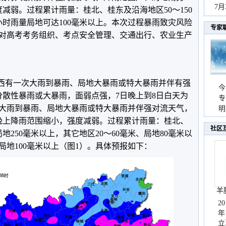
持
7
减弱。过程累计雨量：桂北、桂东及沿海地区50～150
天
小时雨量局地可达100毫米以上。本次过程暴雨致灾风险
专家
对高考考务组织、考点安全管理、交通出行、农业生产
日广西有一次大雨到暴雨、局地大暴雨或特大暴雨并伴有强
今
分散性暴雨或大暴雨，面弱点强，7日晚上到8日白天为
专
大雨到暴雨、局地大暴雨或特大暴雨并伴强对流天气，
温
明
天
晚上降雨范围缩小，强度减弱。过程累计雨量：桂北、
社区
局地250毫米以上，其它地区20～60毫米、局地80毫米以
、局地100毫米以上（图1）。具体预报如下：
羊
2
年
立