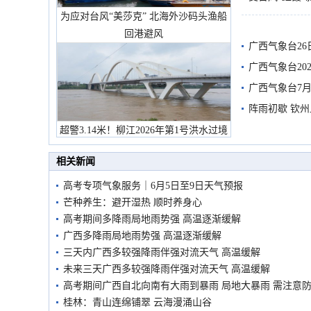
为应对台风“美莎克” 北海外沙码头渔船
有较强降雨
回港避风
广西气象台26
广西气象台20
预警
广西气象台7月
阵雨初歇 钦
超警3.14米！柳江2026年第1号洪水过境
市民在堤岸见证汛况
相关新闻
高考专项气象服务｜6月5日至9日天气预报
芒种养生：避开湿热 顺时养身心
高考期间多降雨局地雨势强 高温逐渐缓解
广西多降雨局地雨势强 高温逐渐缓解
三天内广西多较强降雨伴强对流天气 高温缓解
未来三天广西多较强降雨伴强对流天气 高温缓解
高考期间广西自北向南有大雨到暴雨 局地大暴雨 需注意
桂林：青山连绵铺翠 云海漫涌山谷