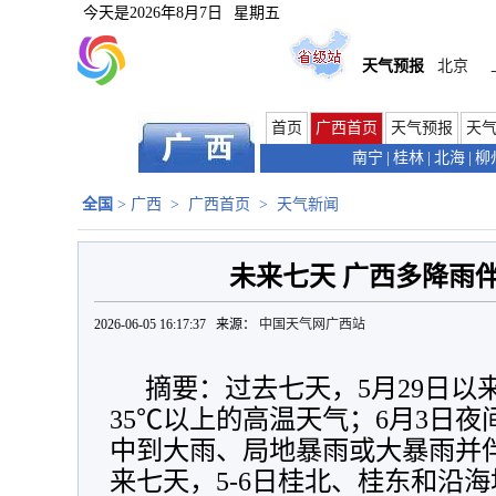
今天是
2026年8月7日
星期五
天气预报
北京
首页
广西首页
天气预报
天
南宁
|
桂林
|
北海
|
柳
全国
>
广西
>
广西首页
>
天气新闻
未来七天 广西多降雨
2026-06-05 16:17:37 来源：
中国天气网广西站
摘要：过去七天，5月29日以
35℃以上的高温天气；6月3日夜
中到大雨、局地暴雨或大暴雨并
来七天，5-6日桂北、桂东和沿