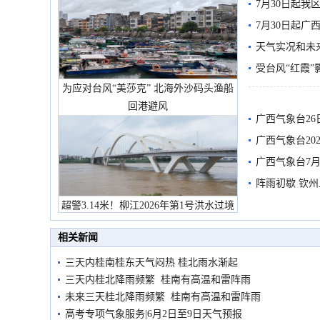
7月30日起
7月30日起
天气实况和未
受台风“红霞”
为应对台风“美莎克” 北海外沙码头渔船
有较强降雨
回港避风
广西气象台26
广西气象台20
预警
广西气象台7月
阵雨初歇 钦
超警3.14米！柳江2026年第1号洪水过境
市民在堤岸见证汛况
相关新闻
三天内桂南桂东天气闷热 桂北雨水渐起
三天内桂北降雨频繁 桂南有高温和雷阵雨
未来三天桂北降雨频繁 桂南有高温和雷阵雨
高考专项气象服务|6月2日至9日天气预报