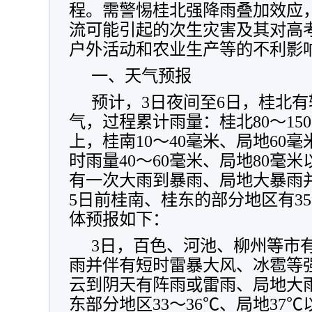
程。需警惕桂北强降雨叠加效应
流可能引起的次生灾害及其对高
户外活动和农业生产等的不利影
一、天气预报
预计，3日夜间至6日，桂北
气，过程累计雨量：桂北80～15
上，桂南10～40毫米、局地60
时雨量40～60毫米、局地80毫米
有一次大雨到暴雨、局地大暴雨
5日前桂南、桂东的部分地区有3
体预报如下：
3日，百色、河池、柳州等市
雨并伴有短时雷暴大风、冰雹等
云到阴天有阵雨或雷雨、局地大
东部分地区33～36℃、局地37℃