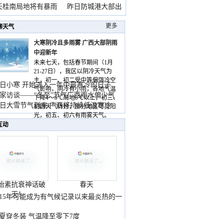
天桂南局地将有暴雨
昨日防城港大部出
暴
更多
聊天气
大寒阴冷且多雨雾 广西大部阴雨
中迎新年
未来七天，包括春节期间（1月
21-27日），我区以阴冷天气为
主，初一、初二受中等偏强冷空
日小寒 开始进入一年中最寒冷的日子
气影响，阴冷有小雨，各地气温
家访谈——“冬至”节气广西雨水偏少气
下降4～6℃局地8℃以上，初三、
低
日大雪节气到来 广西将持续低温寒冷
初四天气转好，部分地区可见阳
气
光，初五、初六有雨雾天气。
互动
胎素抗衰神话破
春天
灭！
015年可能成为有气候记录以来最炎热的一
夏穿冬装 气温降至零下7度