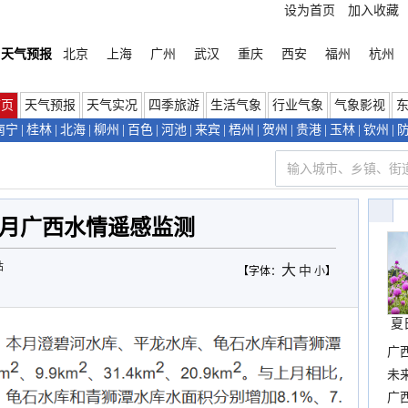
设为首页
加入收藏
天气预报
北京
上海
广州
武汉
重庆
西安
福州
杭州
首页
天气预报
天气实况
四季旅游
生活气象
行业气象
气象影视
南宁
|
桂林
|
北海
|
柳州
|
百色
|
河池
|
来宾
|
梧州
|
贺州
|
贵港
|
玉林
|
钦州
|
年5月广西水情遥感监测
站
大
中
【字体：
小
】
夏
广
布
未
时
广西