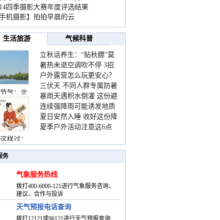
014四季摄影大赛年度评选结果
手机摄影】拍拍早晨的云
生活旅游
气候科普
立秋话养生：“贴秋膘”莫
暑热未退空调吹不停 3招
着急 先清暑再防燥
户外露营怎么玩更安心？
护住肩颈不酸痛
三伏天 不同人群专属防暑
这份攻略请收好
节气：北
暴雨天遇积水倒灌 这份避
要点请收好
连续强降雨可能诱发地质
险提示请收好
夏日安然入睡 收好这份降
灾害 这些前兆要知道
夏季户外活动注意这6点
温小贴士
防暑健身两不误
这样过：
服务
气象服务热线
拨打400-6000-121进行气象服务咨询、
建议、合作与投诉
天气预报电话查询
拨打12121或96121进行天气预报查询