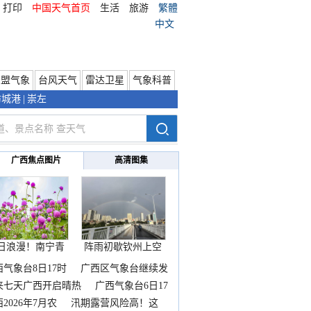
打印
中国天气首页
生活
旅游
繁體
中文
东盟气象
台风天气
雷达卫星
气象科普
防城港
|
崇左
广西焦点图片
高清图集
日浪漫！南宁青
阵雨初歇钦州上空
秀山
邂逅
西气象台8日17时
广西区气象台继续发
来七天广西开启晴热
广西气象台6日17
2026年7月农
汛期露营风险高！这