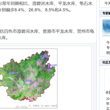
份
今
现
专家
今
专
温
明
天
社区
羊
2
年
立