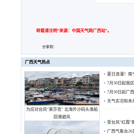
转载请注明“来源：中国天气网广西站”。
分享到：
广西天气热点
夏日浪漫！南
7月30日起
7月30日起
天气实况和未
为应对台风“美莎克” 北海外沙码头渔船
回港避风
受台风“红霞”
有较强降雨
广西气象台26