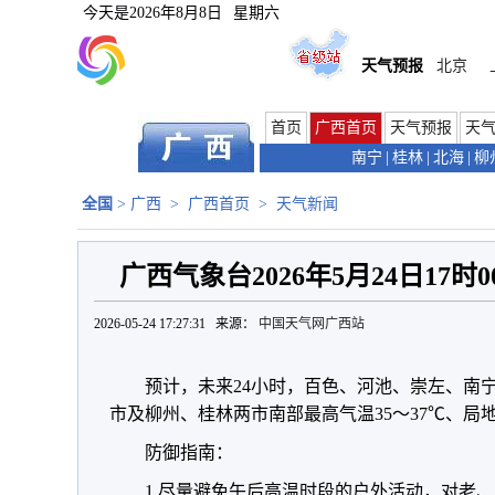
今天是
2026年8月8日
星期六
天气预报
北京
首页
广西首页
天气预报
天
南宁
|
桂林
|
北海
|
柳
全国
>
广西
>
广西首页
>
天气新闻
广西气象台2026年5月24日17
2026-05-24 17:27:31 来源：
中国天气网广西站
预计，未来24小时，百色、河池、崇左、南
市及柳州、桂林两市南部最高气温35～37℃、局
防御指南：
1.尽量避免午后高温时段的户外活动，对老