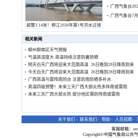
广西气象台20
预警
广西气象台7月
超警3.14米！柳江2026年第1号洪水过境
市民在堤岸见证汛况
相关新闻
柳州柳南区天气预报
气温高湿度大 高温持续注意防暑防晒
明天白天广西将迎来大范围高温 26日晚到28日降雨到来
今天白天广西将迎来大范围高温 26日晚到28日降雨到来
广西高温与雷阵雨同台 注意防雨防晒多补水
高温四级预警！未来三天广西大部炎热多阵雨或雷雨
未来三天广西大部炎热 部分地区需防阵雨或雷雨
关于我们
-
联系我们
-
帮助
-
人员招聘
-
客服邮箱：
se
Copyright©中国气象局公共气象服