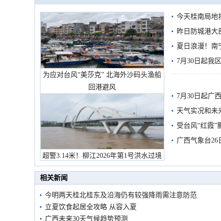
今天桂南局地将
需继续防范
昨日防城港大
雨
夏日浪漫！南
7月30日起
为应对台风“美莎克” 北海外沙码头渔船
回港避风
7月30日起
天气实况和未
受台风“红霞”
有较强降雨
广西气象台26
超警3.14米！柳江2026年第1号洪水过境
市民在堤岸见证汛况
相关新闻
今明两天桂北桂东及沿海仍有较强降雨需注意防范
立夏饮食起居全攻略 从容入夏
广西未来30天气候趋势预测