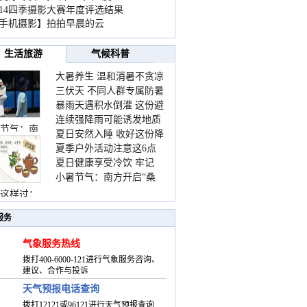
014四季摄影大赛年度评选结果
手机摄影】拍拍早晨的云
生活旅游
气候科普
大暑养生 温和消暑不贪凉
三伏天 不同人群专属防暑
暴雨天遇积水倒灌 这份避
要点请收好
连续强降雨可能诱发地质
险提示请收好
节气：南
夏日安然入睡 收好这份降
灾害 这些前兆要知道
夏季户外活动注意这6点
温小贴士
夏日健康享受冷饮 牢记
防暑健身两不误
小暑节气：南方开启“桑
“两注意一控制”
拿”模式 北方陆续进入雨
这样过：
季
服务
气象服务热线
拨打400-6000-121进行气象服务咨询、
建议、合作与投诉
天气预报电话查询
拨打12121或96121进行天气预报查询