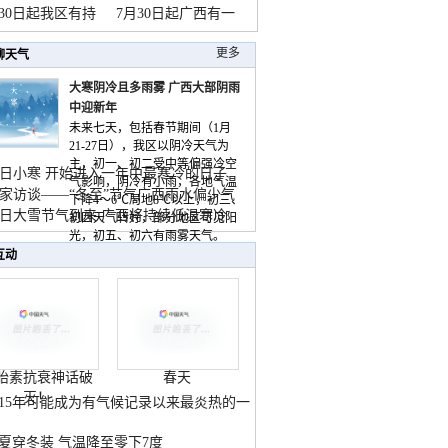
山
月30日起我区有持
7月30日起广西有一
更多
聊天气
大寒阴冷且多雨雾 广西大部阴雨
中迎新年
未来七天，包括春节期间（1月
21-27日），我区以阴冷天气为
主，初一、初二受中等偏强冷空
日小寒 开始进入一年中最寒冷的日子
气影响，阴冷有小雨，各地气温
家访谈——“冬至”节气广西雨水偏少气
下降4～6℃局地8℃以上，初三、
低
日大雪节气到来 广西将持续低温寒冷
初四天气转好，部分地区可见阳
气
光，初五、初六有雨雾天气。
互动
胎素抗衰神话破
春天
灭！
015年可能成为有气候记录以来最炎热的一
夏穿冬装 气温降至零下7度