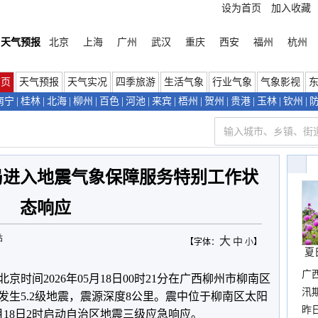
设为首页
加入收藏
天气预报
北京
上海
广州
武汉
重庆
西安
福州
杭州
首页
天气预报
天气实况
四季旅游
生活气象
行业气象
气象影视
南宁
|
桂林
|
北海
|
柳州
|
百色
|
河池
|
来宾
|
梧州
|
贺州
|
贵港
|
玉林
|
钦州
|
局进入地震气象保障服务特别工作状
态响应
站
大
中
【字体：
小
】
夏
广
时间2026年05月18日00时21分在广西柳州市柳南区
汛
6度）发生5.2级地震，震源深度8公里。震中位于柳南区太阳
暴
昨
18日2时启动自治区地震三级应急响应。