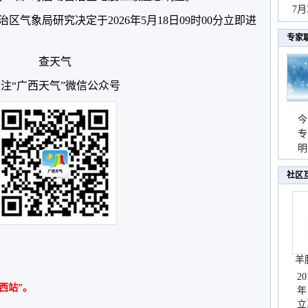
秀
7
气象局研究决定于2026年5月18日09时00分立即进
专家
查天气
注“广西天气”微信公众号
今
专
温
明
天
社区
羊
2
西站”。
年
立