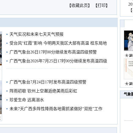
2
【
收藏此页
】 【
打印
】
【
天气实况和未来七天天气预报
受台风“红霞”影响 今明两天我区大部有高温 桂东局地
有较强降雨
广西气象台26日17时00分继续发布高温四级预警
大暑
广西气象台2026年7月25日17时00分继续发布高温四级
船
预警
广西气象台7月24日17时发布高温四级预警
大暑
阵雨初歇 钦州上空邂逅绝美雨后彩虹
气象
珍爱生命 远离溺水
未来7天广西多阵性降雨各地需抓紧做好“双抢”工作
境