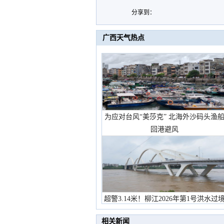
分享到：
广西天气热点
为应对台风“美莎克” 北海外沙码头渔
回港避风
超警3.14米！柳江2026年第1号洪水过
市民在堤岸见证汛况
相关新闻