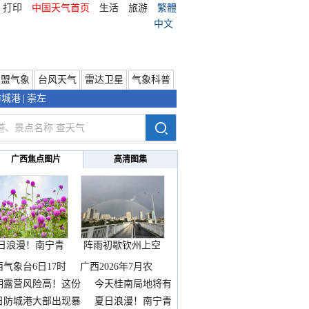
打印
中国天气首页
生活
旅游
繁體
中文
东盟气象
台风天气
雷达卫星
气象科普
防城港
|
崇左
广西焦点图片
高清图集
日浪漫！南宁青
阵雨初歇钦州上空
秀山
邂逅
西气象台6日17时
广西2026年7月农
期露营风险高！这份
今天桂南局地将有
雨
日防城港大部出现暴
夏日浪漫！南宁青