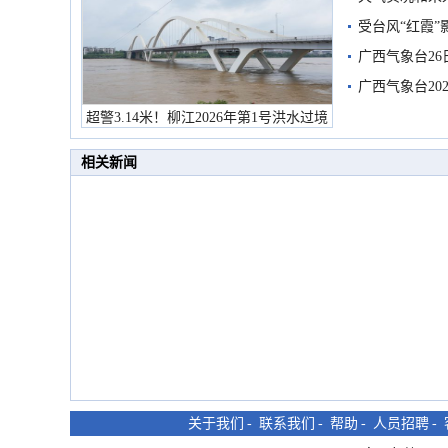
受台风“红霞”
有较强降雨
广西气象台26
广西气象台20
预警
超警3.14米！柳江2026年第1号洪水过境
市民在堤岸见证汛况
相关新闻
关于我们
-
联系我们
-
帮助
-
人员招聘
-