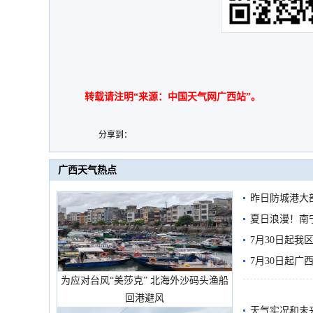
转载请注明“来源：中国天气网广西站”。
分享到：
广西天气热点
昨日防城港大
雨
夏日浪漫！南
7月30日起
7月30日起
为应对台风“美莎克” 北海外沙码头渔船
回港避风
天气实况和未