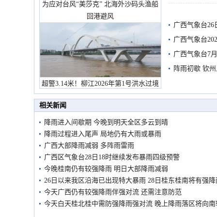
为应对台风“美莎克” 北海外沙码头渔船
有较强降雨
回港避风
广西气象台26
广西气象台20
预警
广西气象台7月
阵雨初歇 钦
超警3.14米！柳江2026年第1号洪水过境
市民在堤岸见证汛况
相关新闻
降雨进入间歇期 今晚到明天全区多云到晴
降雨过程进入尾声 局地仍有大雨或暴雨
广西大部降雨减弱 多阵雨雷雨
广西区气象台28日18时继续发布暴雨四级预警
今晚桂南仍有较强降雨 明日大部降雨减弱
26日以来我区沿海已出现特大暴雨 28日桂东桂南将有强降
今天广西仍有较强降雨伴强对流 还需注意防范
今天白天桂北桂中需防强降雨强对流 晚上降雨落区将向南