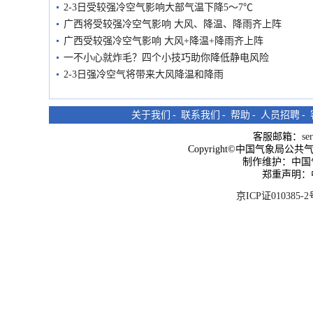
2-3日受较强冷空气影响大部气温下降5～7℃
广西将受较强冷空气影响 大风、降温、降雨齐上阵
广西受较强冷空气影响 大风+降温+降雨齐上阵
一不小心就炸毛？四个小技巧助你降低静电风险
2-3日强冷空气将带来大风降温和降雨
关于我们
-
联系我们
-
帮助
-
人员招聘
-
客服邮箱：
se
Copyright©中国气象局公共气象服
制作维护：中国
郑重声明：
京ICP证010385-2