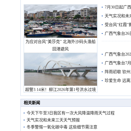
7月30日起
天气实况和未
受台风“红霞”
有较强降雨
广西气象台26
为应对台风“美莎克” 北海外沙码头渔船
回港避风
广西气象台20
预警
广西气象台7月
阵雨初歇 钦
珍爱生命 远
超警3.14米！柳江2026年第1号洪水过境
市民在堤岸见证汛况
相关新闻
今天下午至3日我区有一次大风降温降雨天气过程
天气实况和未来三天天气预报
冬季警惕一氧化碳中毒 这些细节需注意