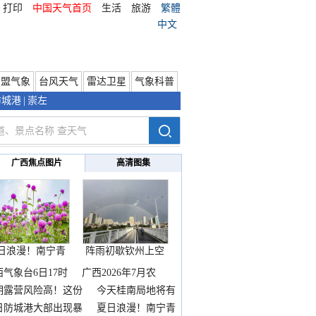
打印
中国天气首页
生活
旅游
繁體
中文
东盟气象
台风天气
雷达卫星
气象科普
防城港
|
崇左
广西焦点图片
高清图集
日浪漫！南宁青
阵雨初歇钦州上空
秀山
邂逅
西气象台6日17时
广西2026年7月农
期露营风险高！这份
今天桂南局地将有
雨
日防城港大部出现暴
夏日浪漫！南宁青