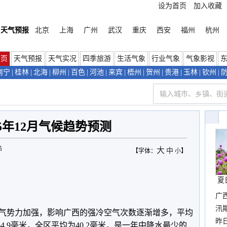
设为首页
加入收藏
天气预报
北京
上海
广州
武汉
重庆
西安
福州
杭州
首页
天气预报
天气实况
四季旅游
生活气象
行业气象
气象影视
南宁
|
桂林
|
北海
|
柳州
|
百色
|
河池
|
来宾
|
梧州
|
贺州
|
贵港
|
玉林
|
钦州
|
25年12月气候趋势预测
站
大
中
【字体：
小
】
夏
广
汛
空气势力加强，影响广西的强冷空气次数逐渐增多，平均
暴
昨
64.9毫米，全区平均为40.2毫米，是一年中降水最少的