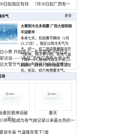
山
月30日起我区有持
7月30日起广西有一
更多
聊天气
大寒阴冷且多雨雾 广西大部阴雨
中迎新年
未来七天，包括春节期间（1月
21-27日），我区以阴冷天气为
主，初一、初二受中等偏强冷空
日小寒 开始进入一年中最寒冷的日子
气影响，阴冷有小雨，各地气温
家访谈——“冬至”节气广西雨水偏少气
下降4～6℃局地8℃以上，初三、
低
日大雪节气到来 广西将持续低温寒冷
初四天气转好，部分地区可见阳
气
光，初五、初六有雨雾天气。
互动
胎素抗衰神话破
春天
灭！
015年可能成为有气候记录以来最炎热的一
夏穿冬装 气温降至零下7度