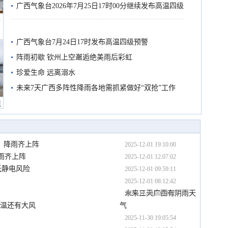
广西气象台2026年7月25日17时00分继续发布高温四级
船
预警
广西气象台7月24日17时发布高温四级预警
阵雨初歇 钦州上空邂逅绝美雨后彩虹
珍爱生命 远离溺水
未来7天广西多阵性降雨各地需抓紧做好“双抢”工作
境
、降雨齐上阵
2025-12-01 19:10:00
雨齐上阵
2025-12-01 12:07:02
低静电风险
2025-12-01 09:59:11
2025-12-01 08:12:42
未来三天广西有阴雨天
2025-12-01 00:05:00
2025-11-30 22:18:55
降温还有大风
气
2025-11-30 19:05:54