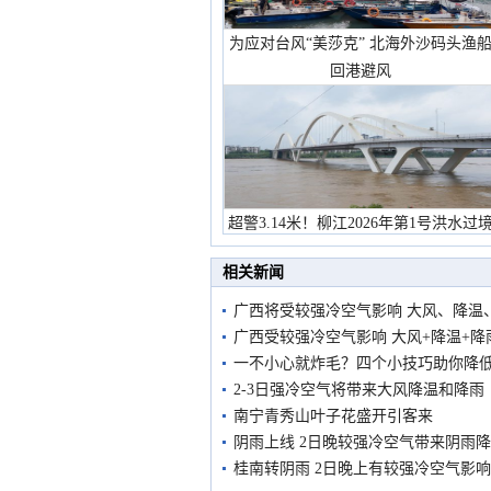
为应对台风“美莎克” 北海外沙码头渔
回港避风
超警3.14米！柳江2026年第1号洪水过
市民在堤岸见证汛况
相关新闻
广西将受较强冷空气影响 大风、降温
广西受较强冷空气影响 大风+降温+降
一不小心就炸毛？四个小技巧助你降
2-3日强冷空气将带来大风降温和降雨
南宁青秀山叶子花盛开引客来
阴雨上线 2日晚较强冷空气带来阴雨
桂南转阴雨 2日晚上有较强冷空气影响