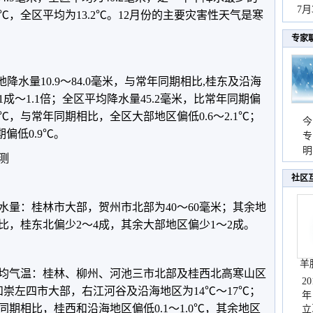
秀
7
.6℃，全区平均为13.2℃。12月份的主要灾害性天气是寒
专家
西各地降水量10.9～84.0毫米，与常年同期相比,桂东及沿海
成～1.1倍；全区平均降水量45.2毫米，比常年同期偏
.0℃，与常年同期相比，全区大部地区偏低0.6～2.1℃；
今
偏低0.9℃。
专
温
明
测
天
社区
地降水量：桂林市大部，贺州市北部为40～60毫米；其余地
相比，桂东北偏少2～4成，其余大部地区偏少1～2成。
羊
地平均气温：桂林、柳州、河池三市北部及桂西北高寒山区
2
和崇左四市大部，右江河谷及沿海地区为14℃～17℃；
年
同期相比，桂西和沿海地区偏低0.1～1.0℃，其余地区
立