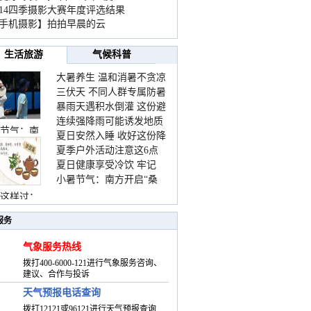
014四季摄影大赛年度评选结果
手机摄影】拍拍早晨的云
生活旅游
气候科普
大暑养生 温和消暑不贪凉
三伏天 不同人群专属防暑
暴雨天遇积水倒灌 这份避
要点请收好
连续强降雨可能诱发地质
险提示请收好
节气：南
夏日安然入睡 收好这份降
灾害 这些前兆要知道
夏季户外活动注意这6点
温小贴士
夏日健康享受冷饮 牢记
防暑健身两不误
小暑节气：南方开启“桑
“两注意一控制”
拿”模式 北方陆续进入雨
这样过：
季
服务
气象服务热线
拨打400-6000-121进行气象服务咨询、
建议、合作与投诉
天气预报电话查询
拨打12121或96121进行天气预报查询