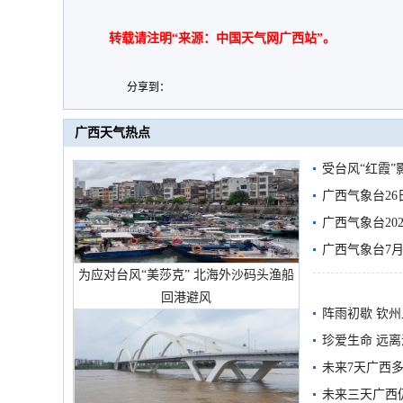
转载请注明“来源：中国天气网广西站”。
分享到：
广西天气热点
受台风“红霞”
有较强降雨
广西气象台26
广西气象台20
预警
广西气象台7月
为应对台风“美莎克” 北海外沙码头渔船
回港避风
阵雨初歇 钦
珍爱生命 远
未来7天广西
未来三天广西