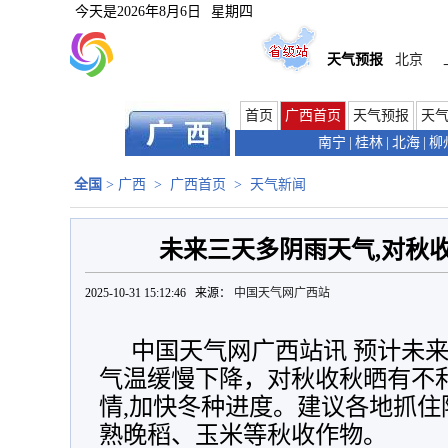
今天是
2026年8月6日
星期四
天气预报
北京
首页
广西首页
天气预报
天
南宁
|
桂林
|
北海
|
柳
全国
>
广西
>
广西首页
>
天气新闻
未来三天多阴雨天气,对秋
2025-10-31 15:12:46 来源：
中国天气网广西站
中国天气网广西站讯 预计未
气温缓慢下降，对秋收秋晒有不
情,加快冬种进度。建议各地抓住
熟晚稻、玉米等秋收作物。