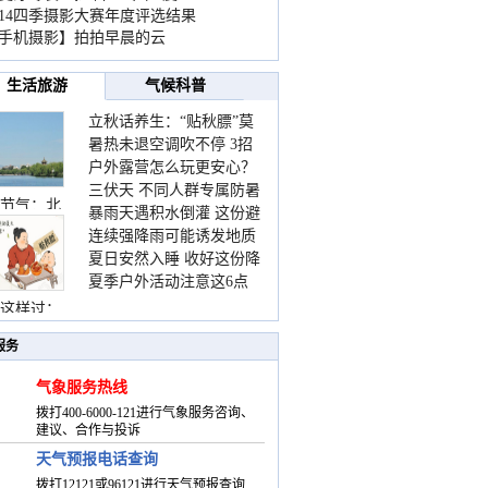
014四季摄影大赛年度评选结果
手机摄影】拍拍早晨的云
生活旅游
气候科普
立秋话养生：“贴秋膘”莫
暑热未退空调吹不停 3招
着急 先清暑再防燥
户外露营怎么玩更安心？
护住肩颈不酸痛
三伏天 不同人群专属防暑
这份攻略请收好
节气：北
暴雨天遇积水倒灌 这份避
要点请收好
连续强降雨可能诱发地质
险提示请收好
夏日安然入睡 收好这份降
灾害 这些前兆要知道
夏季户外活动注意这6点
温小贴士
防暑健身两不误
这样过：
服务
气象服务热线
拨打400-6000-121进行气象服务咨询、
建议、合作与投诉
天气预报电话查询
拨打12121或96121进行天气预报查询