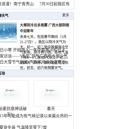
暴
日浪漫！南宁青秀山
7月30日起我区有
更多
聊天气
大寒阴冷且多雨雾 广西大部阴雨
中迎新年
未来七天，包括春节期间（1月
21-27日），我区以阴冷天气为
主，初一、初二受中等偏强冷空
日小寒 开始进入一年中最寒冷的日子
气影响，阴冷有小雨，各地气温
家访谈——“冬至”节气广西雨水偏少气
下降4～6℃局地8℃以上，初三、
低
日大雪节气到来 广西将持续低温寒冷
初四天气转好，部分地区可见阳
气
光，初五、初六有雨雾天气。
互动
胎素抗衰神话破
春天
灭！
015年可能成为有气候记录以来最炎热的一
夏穿冬装 气温降至零下7度