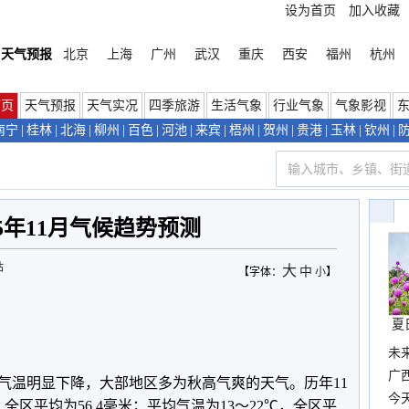
设为首页
加入收藏
天气预报
北京
上海
广州
武汉
重庆
西安
福州
杭州
首页
天气预报
天气实况
四季旅游
生活气象
行业气象
气象影视
南宁
|
桂林
|
北海
|
柳州
|
百色
|
河池
|
来宾
|
梧州
|
贺州
|
贵港
|
玉林
|
钦州
|
25年11月气候趋势预测
站
大
中
【字体：
小
】
夏
未
时
广西
，气温明显下降，大部地区多为秋高气爽的天气。历年11
份
今
米，全区平均为56.4毫米；平均气温为13～22℃，全区平