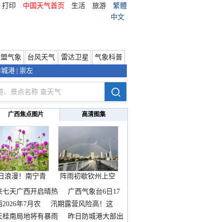
打印
中国天气首页
生活
旅游
繁體
中文
东盟气象
台风天气
雷达卫星
气象科普
防城港
|
崇左
广西焦点图片
高清图集
日浪漫！南宁青
阵雨初歇钦州上空
秀山
邂逅
来七天广西开启晴热
广西气象台6日17
2026年7月农
汛期露营风险高！这
天桂南局地将有暴雨
昨日防城港大部出