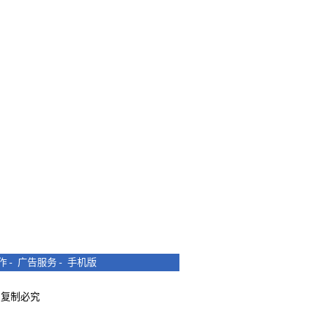
作
-
广告服务
-
手机版
所有 复制必究