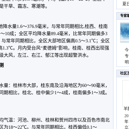
现
夏
害是干旱、霜冻、寒潮等。
持
专家
西各地降水量1.6～376.9毫米，与常年同期相比,桂西、桂南
1～10成；全区平均降水量89.4毫米，比常年同期偏多3
℃，与常年同期相比，全区大部地区偏高0.5～3.1℃；全区
高1.3℃。月内受台风“麦德姆”影响，桂南、桂西出现强
今
3级大风，左江、右江、郁江等出现超警洪水。
专
温
明
测
天
社区
地降水量：桂林市大部，桂东南及沿海地区为60～90毫米，
年同期相比，桂北、桂中偏少1～4成，桂南偏多1～3成。
羊
2
地平均气温：河池、柳州、桂林和贺州四市以及百色市南北
年
区为18～22℃。与常年同期相比，桂西偏低0.1～
立