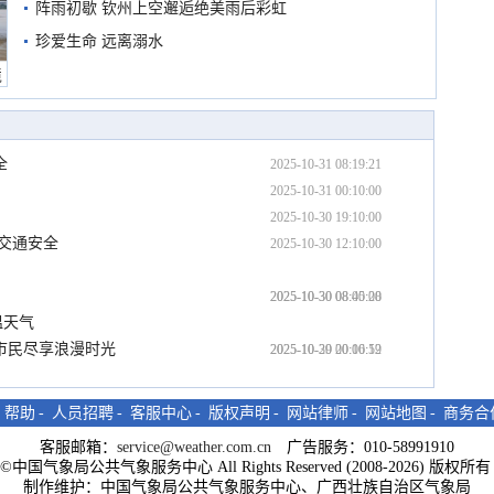
阵雨初歇 钦州上空邂逅绝美雨后彩虹
珍爱生命 远离溺水
境
全
2025-10-31 08:19:21
2025-10-31 00:10:00
2025-10-30 19:10:00
意交通安全
2025-10-30 12:10:00
2025-10-30 08:40:08
2025-10-30 08:05:20
温天气
市民尽享浪漫时光
2025-10-30 00:10:19
2025-10-29 20:06:52
-
帮助
-
人员招聘
-
客服中心
-
版权声明
-
网站律师
-
网站地图
-
商务合
客服邮箱：
service@weather.com.cn
广告服务：010-58991910
ght©中国气象局公共气象服务中心 All Rights Reserved (2008-2026) 版权
制作维护：中国气象局公共气象服务中心、广西壮族自治区气象局