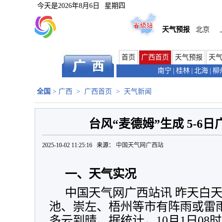
今天是
2026年8月6日
星期四
天气预报
北京
首页
广西首页
天气预报
天
南宁
|
桂林
|
北海
|
柳
全国
>
广西
>
广西首页
>
天气新闻
台风“麦德姆”生成 5-6
2025-10-02 11:25:16 来源：
中国天气网广西站
一、天气实况
中国天气网广西站讯 昨天白
池、崇左、梧州等市有阵雨或雷
多云到晴。据统计，10月1日08