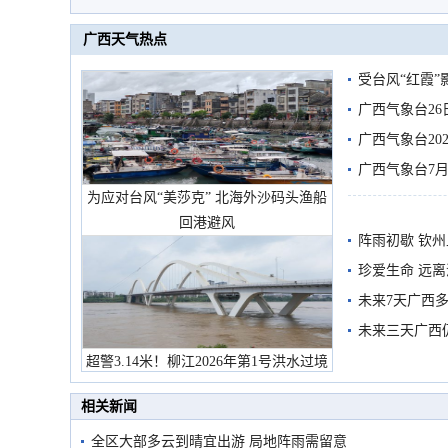
广西天气热点
受台风“红霞”
有较强降雨
广西气象台26
广西气象台20
预警
广西气象台7月
为应对台风“美莎克” 北海外沙码头渔船
回港避风
阵雨初歇 钦
珍爱生命 远
未来7天广西
未来三天广西
超警3.14米！柳江2026年第1号洪水过境
市民在堤岸见证汛况
相关新闻
全区大部多云到晴宜出游 局地阵雨需留意