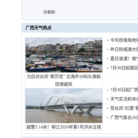
分享到：
广西天气热点
今天桂南局地将
需继续防范
昨日防城港大
雨
夏日浪漫！南
7月30日起
为应对台风“美莎克” 北海外沙码头渔船
回港避风
7月30日起
天气实况和未
受台风“红霞”
有较强降雨
广西气象台26
超警3.14米！柳江2026年第1号洪水过境
市民在堤岸见证汛况