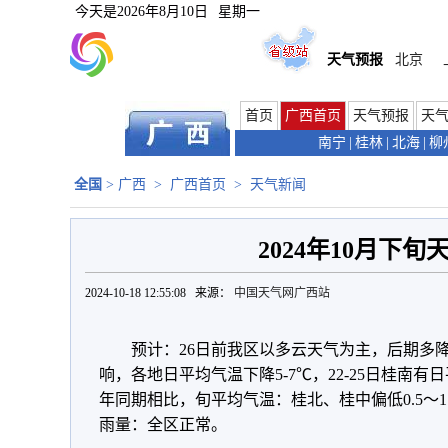
今天是
2026年8月10日
星期一
天气预报
北京
首页
广西首页
天气预报
天
南宁
|
桂林
|
北海
|
柳
全国
>
广西
>
广西首页
>
天气新闻
2024年10月下旬
2024-10-18 12:55:08 来源：
中国天气网广西站
预计：26日前我区以多云天气为主，后期多降
响，各地日平均气温下降5-7℃，22-25日桂南有
年同期相比，旬平均气温：桂北、桂中偏低0.5～
雨量：全区正常。