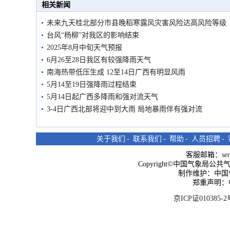
相关新闻
未来九天桂北部分市县晚稻寒露风灾害风险达高风险等级
台风“杨柳”对我区的影响结束
2025年8月中旬天气预报
6月26至28日我区有较强降雨天气
南海热带低压生成 12至14日广西有明显风雨
5月14至19日强降雨过程结束
5月14日起广西多降雨和强对流天气
3-4日广西北部将迎中到大雨 局地暴雨伴有强对流
关于我们
-
联系我们
-
帮助
-
人员招聘
-
客服邮箱：
se
Copyright©中国气象局公共气象服
制作维护：中国
郑重声明：
京ICP证010385-2