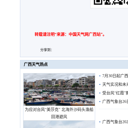
转载请注明“来源：中国天气网广西站”。
分享到：
广西天气热点
7月30日起
天气实况和未
受台风“红霞”
有较强降雨
广西气象台26
为应对台风“美莎克” 北海外沙码头渔船
回港避风
广西气象台20