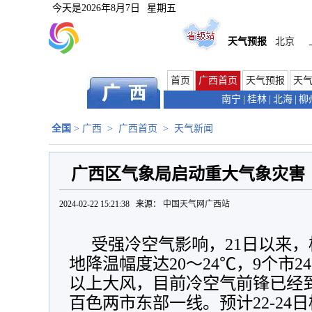
今天是
2026年8月7日
星期五
天气预报
北京
首页
广西首页
天气预报
天
南宁
|
桂林
|
北海
|
柳
全国
>
广西
>
广西首页
>
天气新闻
广西区气象局启动重大气象灾害
2024-02-22 15:21:38 来源：
中国天气网广西站
受强冷空气影响，21日以来
地降温幅度达20～24℃，9个市
以上大风，目前冷空气前锋已经
百色两市东部一线。预计22-24