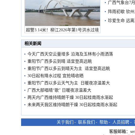
预警
广西气象台7月
阵雨初歇 钦
珍爱生命 远
超警3.14米！柳江2026年第1号洪水过境
市民在堤岸见证汛况
相关新闻
今天广西天空云量增多 沿海及玉林有小雨洒落
重阳节广西多云到晴 适宜登高远眺
重阳节广西以多云到晴天为主 适宜登高远眺
30日起有降水过程 宜抢晴收晒
重阳节广西以多云天气为主 日暖夜凉温差大
广西大部唱晴“歌” 日暖夜凉温差大
两天内广西维持晴朗干燥 30日起桂南雨水渐起
未来两天我区维持晴朗干燥 30日起桂南雨水渐起
关于我们
-
联系我们
-
帮助
-
人员招聘
-
客服邮箱：
se