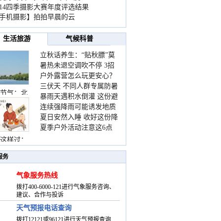
014四季摄影大赛年度评选结果
手机摄影】拍拍早晨的云
生活旅游
气候科普
立秋话养生：“贴秋膘”莫
暑热未退空调吹不停 3招
着急 先清暑再防燥
户外露营怎么玩更安心？
护住肩颈不酸痛
三伏天 不同人群专属防暑
这份攻略请收好
节气：北
暴雨天遇积水倒灌 这份避
要点请收好
连续强降雨可能诱发地质
险提示请收好
夏日安然入睡 收好这份降
灾害 这些前兆要知道
夏季户外活动注意这6点
温小贴士
防暑健身两不误
这样过：
服务
气象服务热线
拨打400-6000-121进行气象服务咨询、
建议、合作与投诉
天气预报电话查询
拨打12121或96121进行天气预报查询