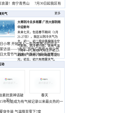
暴
日浪漫！南宁青秀山
7月30日起我区有
更多
聊天气
大寒阴冷且多雨雾 广西大部阴雨
中迎新年
未来七天，包括春节期间（1月
21-27日），我区以阴冷天气为
主，初一、初二受中等偏强冷空
日小寒 开始进入一年中最寒冷的日子
气影响，阴冷有小雨，各地气温
家访谈——“冬至”节气广西雨水偏少气
下降4～6℃局地8℃以上，初三、
低
日大雪节气到来 广西将持续低温寒冷
初四天气转好，部分地区可见阳
气
光，初五、初六有雨雾天气。
互动
胎素抗衰神话破
春天
灭！
015年可能成为有气候记录以来最炎热的一
夏穿冬装 气温降至零下7度