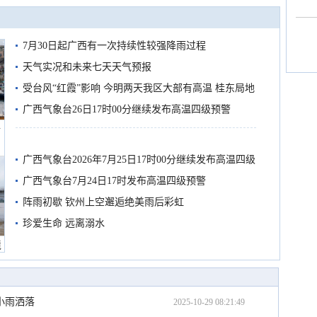
7月30日起广西有一次持续性较强降雨过程
天气实况和未来七天天气预报
受台风“红霞”影响 今明两天我区大部有高温 桂东局地
有较强降雨
广西气象台26日17时00分继续发布高温四级预警
船
广西气象台2026年7月25日17时00分继续发布高温四级
预警
广西气象台7月24日17时发布高温四级预警
阵雨初歇 钦州上空邂逅绝美雨后彩虹
珍爱生命 远离溺水
境
小雨洒落
2025-10-29 08:21:49