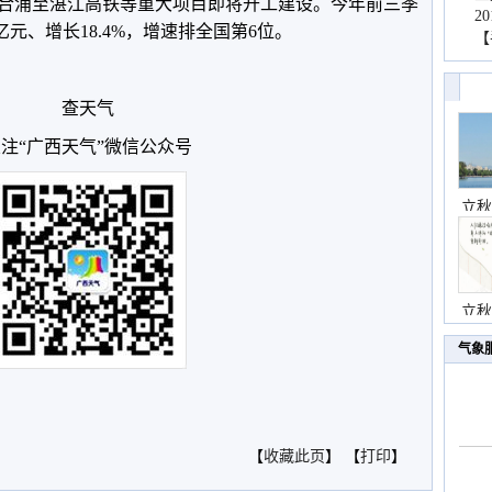
合浦至湛江高铁等重大项目即将开工建设。今年前三季
2
亿元、增长18.4%，增速排全国第6位。
【
查天气
注“广西天气”微信公众号
立秋
立秋
气象
【
收藏此页
】 【
打印
】