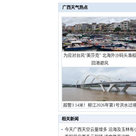
广西天气热点
为应对台风“美莎克” 北海外沙码头渔
回港避风
超警3.14米！柳江2026年第1号洪水过
市民在堤岸见证汛况
相关新闻
今天广西天空云量增多 沿海及玉林有