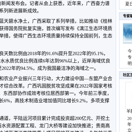
的新闻发布会。记者从会上获悉，近年来，广西奋力谱
现
夏
系列新进展新成效。
持
专家
蓝天碧水净土，广西采取了系列举措，比如推动《桂林
获得国务院批复实施，首次编写发布《漓江生态环境质
系列举措，使得广西生态环境质量持续保持全国前列，生态
今
比例由2018年的91.6%提升至2022年的95.1%，
专
。地表水水质优良比例连续6年达到96%以上，近岸海域优良
温
明
升至2022年的94.5%，成为我国最洁净的海域之一。
天
社区
和农业产业振兴三年行动，大力建设中国—东盟产业合
才综合改革。广西巩固脱贫攻坚成果在2022年国家考核
次，东西部协作成效考核位居西部第一。今年前三季度，
6%，高技术制造业增加值同比增长9.2%，多项支撑
羊
通道，平陆运河项目累计完成投资超200亿元、开挖土
2
年
西水资源配置工程、龙门大桥等建设加快推进；贵南高
立