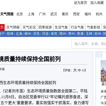
设为首页
加入收藏
天气预报
北京
上海
广州
武汉
重庆
西安
福州
杭州
首页
天气预报
天气实况
四季旅游
生活气象
行业气象
气象影视
南宁
|
桂林
|
北海
|
柳州
|
百色
|
河池
|
来宾
|
梧州
|
贺州
|
贵港
|
玉林
|
钦州
|
境质量持续保持全国前列
早报
大
中
【字体：
小
】
西生态环境质量持续保持全国前列
夏
讯（记者刘冬莲）生态环境质量指数居全国第二，平陆
未
…11月8日，自治区党委举行以“牢记嘱托感恩奋进，深
时
广西
‘五个更大’重要要求，重实效强实干抓落实，奋力谱写
份
今