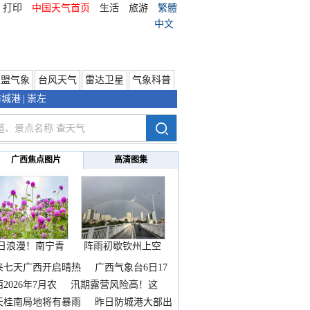
打印
中国天气首页
生活
旅游
繁體
中文
东盟气象
台风天气
雷达卫星
气象科普
防城港
|
崇左
广西焦点图片
高清图集
日浪漫！南宁青
阵雨初歇钦州上空
秀山
邂逅
来七天广西开启晴热
广西气象台6日17
2026年7月农
汛期露营风险高！这
天桂南局地将有暴雨
昨日防城港大部出