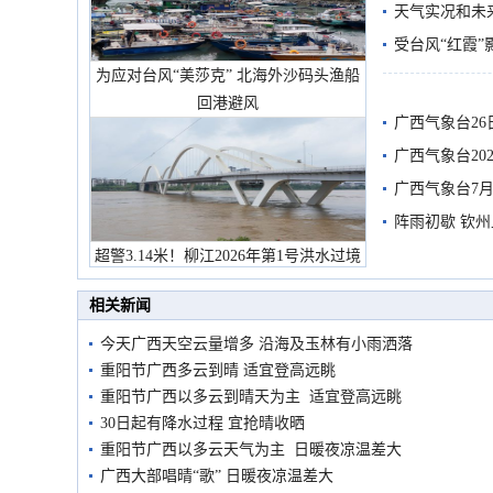
天气实况和未
受台风“红霞”
为应对台风“美莎克” 北海外沙码头渔船
有较强降雨
回港避风
广西气象台26
广西气象台20
预警
广西气象台7月
阵雨初歇 钦
超警3.14米！柳江2026年第1号洪水过境
市民在堤岸见证汛况
相关新闻
今天广西天空云量增多 沿海及玉林有小雨洒落
重阳节广西多云到晴 适宜登高远眺
重阳节广西以多云到晴天为主 适宜登高远眺
30日起有降水过程 宜抢晴收晒
重阳节广西以多云天气为主 日暖夜凉温差大
广西大部唱晴“歌” 日暖夜凉温差大